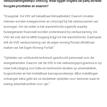
verduurzamingstempo omhoog. Waar liggen volgens uw partij de twee
hoogste prioriteiten en waarom?
“Draagvlak: De VVD wil betaalbaar klimaatbeleid. Daarom moeten
mensen worden meegenomen en ontzorgd bij het verduurzamen van
woningen. Om de reden is het warmtefonds ingericht waarbij
huiseigenaren financieel worden ondersteund bij verduurzaming. De
VVD wil ook dat he MKB toegang krijgt tot het warmtefonds. Daarnaast
wilt de VVD verduurzaming van de eigen woning fiscaal aftrekbaar
maken van het Eigen Woning Forfait.”
“Opleiden van voldoende technisch geschoold personeel voor de
energietransitie. Daarom zet de VVD in het verkiezingsprogramma in op
meer bekostiging voor bèta en technische studies op universiteiten,
hogescholen en het middelbaar beroepsonderwijs. Mbo-instellingen
ontvangen extra geld als ze studenten opleiden voor sectoren waar te
weinig arbeidskrachten voor zijn.”