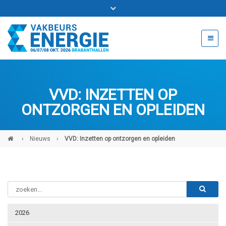
Bel ons voor info 0294 - 74 50 70
beurs@54events.nl
VVD: INZETTEN OP
Exposanten login
ONTZORGEN EN OPLEIDEN
›
Nieuws
›
VVD: Inzetten op ontzorgen en opleiden
2026