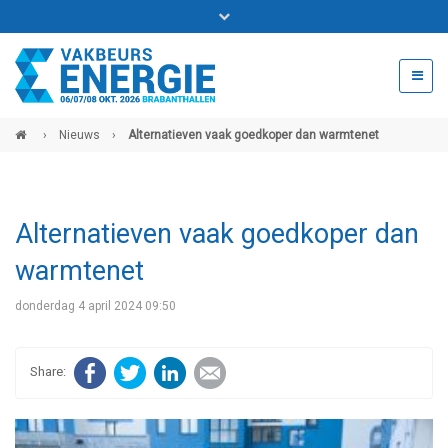
Bel ons voor info 0294 - 74 50 70
beurs@54events.nl
›
Nieuws
›
Alternatieven vaak goedkoper dan warmtenet
Exposanten login
Alternatieven vaak goedkoper dan
warmtenet
donderdag 4 april 2024 09:50
Facebook
Twitter
LinkedIn
E-mail