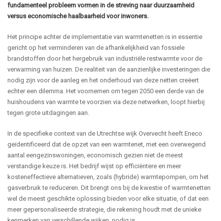
fundamenteel probleem vormen in de streving naar duurzaamheid
versus economische haalbaarheid voor inwoners.
Het principe achter de implementatie van warmtenetten is in essentie
gericht op het verminderen van de afhankelijkheid van fossiele
brandstoffen door het hergebruik van industriële restwarmte voor de
verwarming van huizen. De realiteit van de aanzienlijke investeringen die
nodig zijn voor de aanleg en het onderhoud van deze netten creëert
echter een dilemma. Het voornemen om tegen 2050 een derde van de
huishoudens van warmte te voorzien via deze netwerken, loopt hierbij
tegen grote uitdagingen aan.
In de specifieke context van de Utrechtse wijk Overvecht heeft Eneco
geïdentificeerd dat de opzet van een warmtenet, met een overwegend
aantal eengezinswoningen, economisch gezien niet de meest
verstandige keuze is. Het bedrijf wijst op efficiëntere en meer
kosteneffectieve alternatieven, zoals (hybride) warmtepompen, om het
gasverbruik te reduceren. Dit brengt ons bij de kwestie of warmtenetten
wel de meest geschikte oplossing bieden voor elke situatie, of dat een
meer gepersonaliseerde strategie, die rekening houdt met de unieke
kenmerken van verschillende wijken, nodig is.