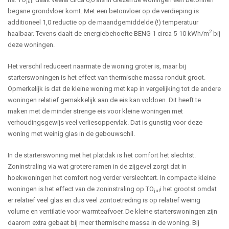
juli
begane grondvloer komt. Met een betonvloer op de verdieping is
additioneel 1,0 reductie op de maandgemiddelde (!) temperatuur
2
haalbaar. Tevens daalt de energiebehoefte BENG 1 circa 5-10 kWh/m
bij
deze woningen.
Het verschil reduceert naarmate de woning groter is, maar bij
starterswoningen is het effect van thermische massa ronduit groot.
Opmerkelijk is dat de kleine woning met kap in vergelijking tot de andere
woningen relatief gemakkelijk aan de eis kan voldoen. Dit heeft te
maken met de minder strenge eis voor kleine woningen met
verhoudingsgewijs veel verliesoppervlak. Dat is gunstig voor deze
woning met weinig glas in de gebouwschil.
In de starterswoning met het platdak is het comfort het slechtst.
Zoninstraling via wat grotere ramen in de zijgevel zorgt dat in
hoekwoningen het comfort nog verder verslechtert. In compacte kleine
woningen is het effect van de zoninstraling op TO
i het grootst omdat
jul
er relatief veel glas en dus veel zontoetreding is op relatief weinig
volume en ventilatie voor warmteafvoer. De kleine starterswoningen zijn
daarom extra gebaat bij meer thermische massa in de woning. Bij