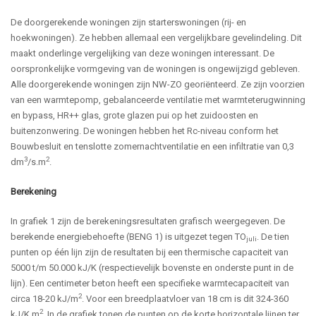
De doorgerekende woningen zijn starterswoningen (rij- en
hoekwoningen). Ze hebben allemaal een vergelijkbare gevelindeling. Dit
maakt onderlinge vergelijking van deze woningen interessant. De
oorspronkelijke vormgeving van de woningen is ongewijzigd gebleven.
Alle doorgerekende woningen zijn NW-ZO georiënteerd. Ze zijn voorzien
van een warmtepomp, gebalanceerde ventilatie met warmteterugwinning
en bypass, HR++ glas, grote glazen pui op het zuidoosten en
buitenzonwering. De woningen hebben het Rc-niveau conform het
Bouwbesluit en tenslotte zomernachtventilatie en een infiltratie van 0,3
3
2
dm
/s.m
.
Berekening
In grafiek 1 zijn de berekeningsresultaten grafisch weergegeven. De
berekende energiebehoefte (BENG 1) is uitgezet tegen TO
. De tien
juli
punten op één lijn zijn de resultaten bij een thermische capaciteit van
5000 t/m 50.000 kJ/K (respectievelijk bovenste en onderste punt in de
lijn). Een centimeter beton heeft een specifieke warmtecapaciteit van
2
circa 18-20 kJ/m
. Voor een breedplaatvloer van 18 cm is dit 324-360
2
kJ/K.m
. In de grafiek tonen de punten op de korte horizontale lijnen ter