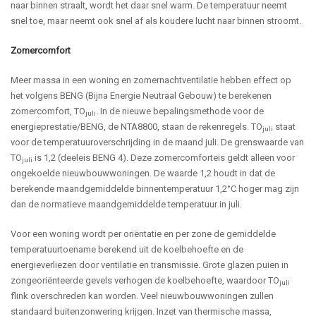
naar binnen straalt, wordt het daar snel warm. De temperatuur neemt
snel toe, maar neemt ook snel af als koudere lucht naar binnen stroomt.
Zomercomfort
Meer massa in een woning en zomernachtventilatie hebben effect op
het volgens BENG (Bijna Energie Neutraal Gebouw) te berekenen
zomercomfort, TO
. In de nieuwe bepalingsmethode voor de
juli
energieprestatie/BENG, de NTA8800, staan de rekenregels. TO
staat
juli
voor de temperatuuroverschrijding in de maand juli. De grenswaarde van
TO
is 1,2 (deeleis BENG 4). Deze zomercomforteis geldt alleen voor
juli
ongekoelde nieuwbouwwoningen. De waarde 1,2 houdt in dat de
berekende maandgemiddelde binnentemperatuur 1,2°C hoger mag zijn
dan de normatieve maandgemiddelde temperatuur in juli.
Voor een woning wordt per oriëntatie en per zone de gemiddelde
temperatuurtoename berekend uit de koelbehoefte en de
energieverliezen door ventilatie en transmissie. Grote glazen puien in
zongeoriënteerde gevels verhogen de koelbehoefte, waardoor TO
juli
flink overschreden kan worden. Veel nieuwbouwwoningen zullen
standaard buitenzonwering krijgen. Inzet van thermische massa,