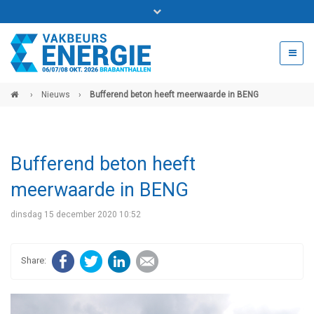
Bel ons voor info 0294 - 74 50 70
beurs@54events.nl
›
Nieuws
›
Bufferend beton heeft meerwaarde in BENG
Exposanten login
Bufferend beton heeft
meerwaarde in BENG
dinsdag 15 december 2020 10:52
Facebook
Twitter
LinkedIn
E-mail