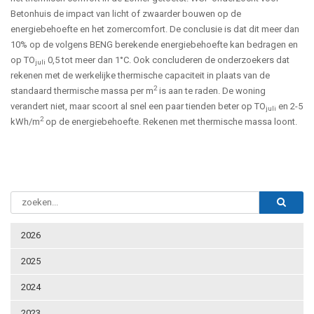
Betonhuis de impact van licht of zwaarder bouwen op de
energiebehoefte en het zomercomfort. De conclusie is dat dit meer dan
10% op de volgens BENG berekende energiebehoefte kan bedragen en
op TO
0,5 tot meer dan 1°C. Ook concluderen de onderzoekers dat
juli
rekenen met de werkelijke thermische capaciteit in plaats van de
2
standaard thermische massa per m
is aan te raden. De woning
verandert niet, maar scoort al snel een paar tienden beter op TO
en 2-5
juli
2
kWh/m
op de energiebehoefte. Rekenen met thermische massa loont.
2026
2025
2024
2023