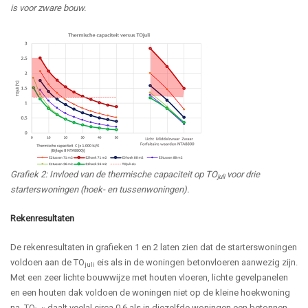
is voor zware bouw.
Grafiek 2: Invloed van de thermische capaciteit op TO
voor drie
juli
starterswoningen (hoek- en tussenwoningen).
Rekenresultaten
De rekenresultaten in grafieken 1 en 2 laten zien dat de starterswoningen
voldoen aan de TO
eis als in de woningen betonvloeren aanwezig zijn.
juli
Met een zeer lichte bouwwijze met houten vloeren, lichte gevelpanelen
en een houten dak voldoen de woningen niet op de kleine hoekwoning
na. TO
daalt veelal circa 0,6 als in diezelfde woningen een betonnen