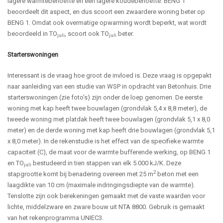
lagere warmtebehoefte en een lagere koudebehoefte. BENG 1
beoordeelt dit aspect, en dus scoort een zwaardere woning beter op
BENG 1. Omdat ook overmatige opwarming wordt beperkt, wat wordt
beoordeeld in TO
, scoort ook TO
beter.
juli
juli
Starterswoningen
Interessant is de vraag hoe groot de invloed is. Deze vraag is opgepakt
naar aanleiding van een studie van WSP in opdracht van Betonhuis. Drie
starterswoningen (zie foto’s) zijn onder de loep genomen. De eerste
woning met kap heeft twee bouwlagen (grondvlak 5,4 x 8,8 meter), de
tweede woning met platdak heeft twee bouwlagen (grondvlak 5,1 x 8,0
meter) en de derde woning met kap heeft drie bouwlagen (grondvlak 5,1
x 8,0 meter). In de rekenstudie is het effect van de specifieke warmte
capaciteit (C), de maat voor de warmte bufferende werking, op BENG 1
en TO
bestudeerd in tien stappen van elk 5.000 kJ/K. Deze
juli
2
stapgrootte komt bij benadering overeen met 25 m
beton met een
laagdikte van 10 cm (maximale indringingsdiepte van de warmte).
Tenslotte zijn ook berekeningen gemaakt met de vaste waarden voor
lichte, middelzware en zware bouw uit NTA 8800. Gebruik is gemaakt
van het rekenprogramma UNIEC3.