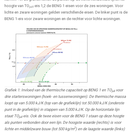
hoogte van TO
-eis 1,2 de BENG 1 eisen voor de zes woningen. Voor
juli
lichte en zware woningen gelden verschillende eisen. De linker punt is de
BENG 1-eis voor zware woningen en de rechter voor lichte woningen.
Grafiek 1: Invloed van de thermische capaciteit op BENG 1 en TO
voor
juli
drie starterswoningen (hoek- en tussenwoningen). De thermische massa
loopt op van 5.000 kJ/K (top van de grafieklijn) tot 50.000 kJ/K (onderste
punt in de grafieklijn) in stappen van 5.000 kJ/K. Op de horizontale lijn
staat TO
-eis. Ook de twee eisen voor de BENG 1 staan op deze hoogte
juli
als punten verbonden door een lijn. De hoogste waarde (rechts) is voor
2
lichte en middelzware bouw (tot 500 kg/m
) en de laagste waarde (links)