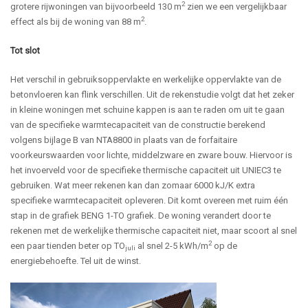
2
grotere rijwoningen van bijvoorbeeld 130 m
zien we een vergelijkbaar
2
effect als bij de woning van 88 m
.
Tot slot
Het verschil in gebruiksoppervlakte en werkelijke oppervlakte van de
betonvloeren kan flink verschillen. Uit de rekenstudie volgt dat het zeker
in kleine woningen met schuine kappen is aan te raden om uit te gaan
van de specifieke warmtecapaciteit van de constructie berekend
volgens bijlage B van NTA8800 in plaats van de forfaitaire
voorkeurswaarden voor lichte, middelzware en zware bouw. Hiervoor is
het invoerveld voor de specifieke thermische capaciteit uit UNIEC3 te
gebruiken. Wat meer rekenen kan dan zomaar 6000 kJ/K extra
specifieke warmtecapaciteit opleveren. Dit komt overeen met ruim één
stap in de grafiek BENG 1-TO grafiek. De woning verandert door te
rekenen met de werkelijke thermische capaciteit niet, maar scoort al snel
2
een paar tienden beter op TO
al snel 2-5 kWh/m
op de
juli
energiebehoefte. Tel uit de winst.