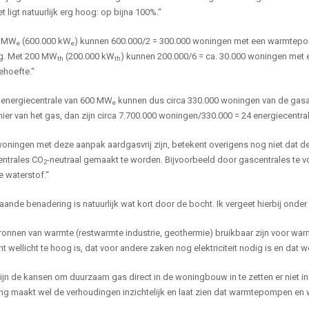
 ligt natuurlijk erg hoog: op bijna 100%.“
0 MW
(600.000 kW
) kunnen 600.000/2 = 300.000 woningen met een warmtep
e
e
g. Met 200 MW
(200.000 kW
) kunnen 200.000/6 = ca. 30.000 woningen met 
th
th
hoefte.“
 energiecentrale van 600 MW
kunnen dus circa 330.000 woningen van de gasa
e
er van het gas, dan zijn circa 7.700.000 woningen/330.000 = 24 energiecentra
woningen met deze aanpak aardgasvrij zijn, betekent overigens nog niet dat 
entrales CO
-neutraal gemaakt te worden. Bijvoorbeeld door gascentrales te 
2
 waterstof.“
ande benadering is natuurlijk wat kort door de bocht. Ik vergeet hierbij onder
onnen van warmte (restwarmte industrie, geothermie) bruikbaar zijn voor war
 wellicht te hoog is, dat voor andere zaken nog elektriciteit nodig is en da
zijn de kansen om duurzaam gas direct in de woningbouw in te zetten er ni
ng maakt wel de verhoudingen inzichtelijk en laat zien dat warmtepompen en