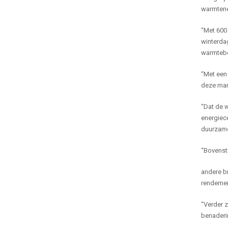
warmtenet
“Met 60
winterda
warmtebe
“Met een
deze mani
“Dat de 
energiec
duurzame
“Bovensta
andere br
rendement
“Verder 
benaderi