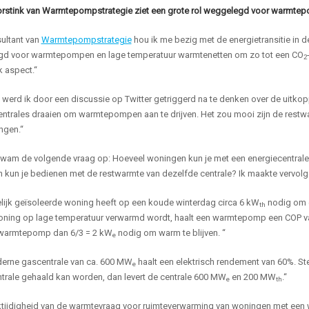
orstink van Warmtepompstrategie ziet een grote rol weggelegd voor warmtep
sultant van
Warmtepompstrategie
hou ik me bezig met de energietransitie in 
d voor warmtepompen en lage temperatuur warmtenetten om zo tot een CO
2
k aspect.“
werd ik door een discussie op Twitter getriggerd na te denken over de uitkop
ntrales draaien om warmtepompen aan te drijven. Het zou mooi zijn de restwa
ngen.“
 kwam de volgende vraag op: Hoeveel woningen kun je met een energiecentrale
 kun je bedienen met de restwarmte van dezelfde centrale? Ik maakte vervolg
elijk geïsoleerde woning heeft op een koude winterdag circa 6 kW
nodig om e
th
oning op lage temperatuur verwarmd wordt, haalt een warmtepomp een COP v
warmtepomp dan 6/3 = 2 kW
nodig om warm te blijven. “
e
erne gascentrale van ca. 600 MW
haalt een elektrisch rendement van 60%. St
e
ntrale gehaald kan worden, dan levert de centrale 600 MW
en 200 MW
.“
e
th
jktijdigheid van de warmtevraag voor ruimteverwarming van woningen met ee