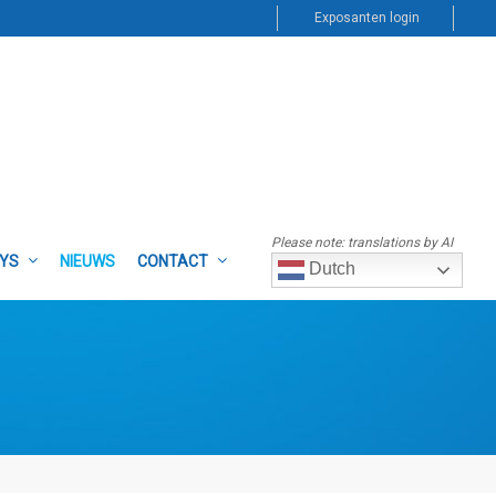
Exposanten login
Please note: translations by AI
AYS
NIEUWS
CONTACT
Dutch