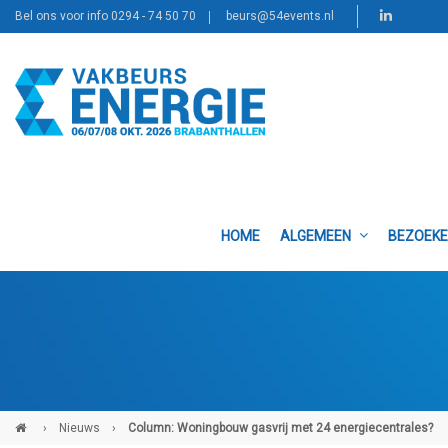
Bel ons voor info 0294 - 74 50 70
beurs@54events.nl
HOME
ALGEMEEN
BEZOEK
›
Nieuws
›
Column: Woningbouw gasvrij met 24 energiecentrales?