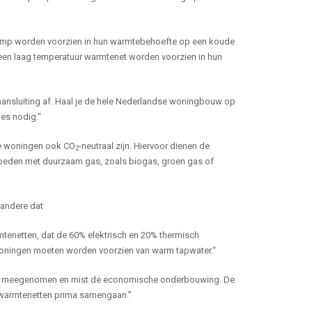
omp worden voorzien in hun warmtebehoefte op een koude
een laag temperatuur warmtenet worden voorzien in hun
ansluiting af. Haal je de hele Nederlandse woningbouw op
les nodig.“
de woningen ook CO
-neutraal zijn. Hiervoor dienen de
2
voeden met duurzaam gas, zoals biogas, groen gas of
 andere dat
mtenetten, dat de 60% elektrisch en 20% thermisch
t woningen moeten worden voorzien van warm tapwater.“
et in meegenomen en mist de economische onderbouwing. De
 warmtenetten prima samengaan.”