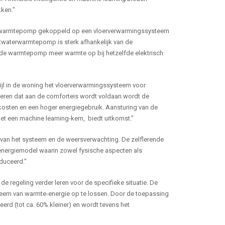
ken."
twaterwarmtepomp gekoppeld op een vloerverwarmingssysteem
twaterwarmtepomp is sterk afhankelijk van de
t de warmtepomp meer warmte op bij hetzelfde elektrisch
rwijl in de woning het vloerverwarmingssysteem voor
nderen dat aan de comforteis wordt voldaan wordt de
osten en een hoger energiegebruik. Aansturing van de
met een machine learning-kern, biedt uitkomst."
d van het systeem en de weersverwachting. De zelflerende
energiemodel waarin zowel fysische aspecten als
duceerd."
e regeling verder leren voor de specifieke situatie. De
leem van warmte-energie op te lossen. Door de toepassing
erd (tot ca. 60% kleiner) en wordt tevens het