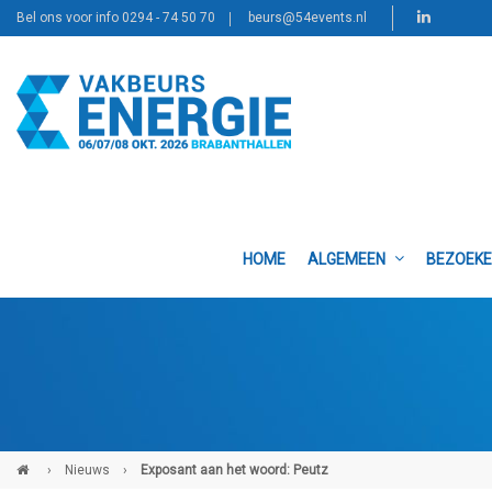
Bel ons voor info 0294 - 74 50 70
beurs@54events.nl
HOME
ALGEMEEN
BEZOEK
›
Nieuws
›
Exposant aan het woord: Peutz