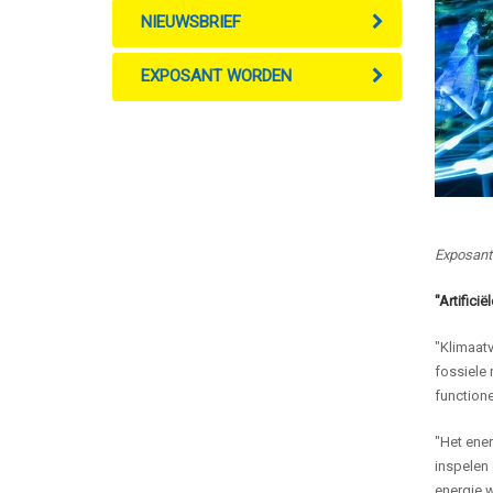
NIEUWSBRIEF
EXPOSANT WORDEN
Exposant
"Artificië
"Klimaat
fossiele 
function
"Het ener
inspelen
energie w