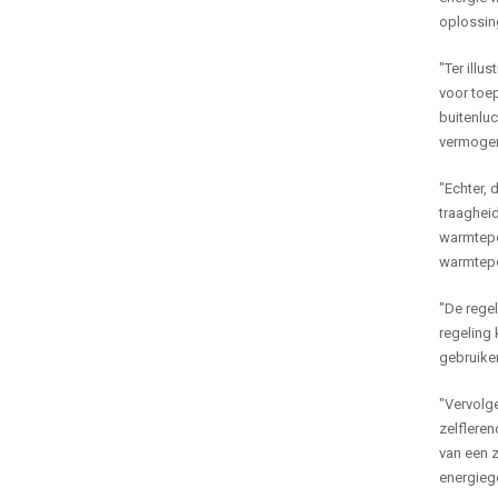
oplossing
"Ter ill
voor toe
buitenluc
vermogen
"Echter, 
traagheid
warmtepo
warmtepom
"De regel
regeling
gebruike
"Vervolge
zelflere
van een z
energieg