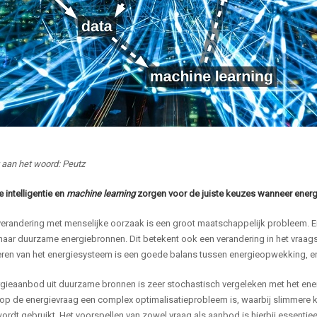
 aan het woord: Peutz
le intelligentie en
machine learning
zorgen voor de juiste keuzes wanneer energi
verandering met menselijke oorzaak is een groot maatschappelijk probleem. Er
naar duurzame energiebronnen. Dit betekent ook een verandering in het vraag
eren van het energiesysteem is een goede balans tussen energieopwekking, en
gieaanbod uit duurzame bronnen is zeer stochastisch vergeleken met het ener
 op de energievraag een complex optimalisatieprobleem is, waarbij slimme
ordt gebruikt. Het voorspellen van zowel vraag als aanbod is hierbij essentieel. 