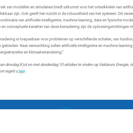
uik van modellen en simulaties biedt uitkomst voor het ontwikkelen van artifi
hikbaar zijn. Ook geeft het inzicht in de robuustheid van het systeem. Dit ver
ombinatie van artificiële intelligentie, machine learning, data en fysische mod
 en conceptuele karakter van deze benadering zijn de oplossingsrichtingen m
adering is toepasbaar voor problemen op verschillende schalen, van huishouden
e gebieden. Naar verwachting zullen artificiële intelligentie en machine learni
ergietransitie en klimaatverandering."
van dinsdag 8 tot en met donderdag 10 oktober te vinden op Vakbeurs Energie, i
ket regelt u
hier
.