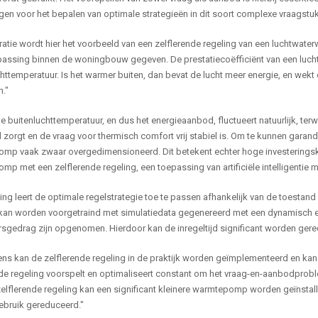
en voor het bepalen van optimale strategieën in dit soort complexe vraagstuk
ustratie wordt hier het voorbeeld van een zelflerende regeling van een luch
passing binnen de woningbouw gegeven. De prestatiecoëfficiënt van een luch
httemperatuur. Is het warmer buiten, dan bevat de lucht meer energie, en wek
."
de buitenluchttemperatuur, en dus het energieaanbod, fluctueert natuurlijk, te
 zorgt en de vraag voor thermisch comfort vrij stabiel is. Om te kunnen gara
mp vaak zwaar overgedimensioneerd. Dit betekent echter hoge investeringsk
p met een zelflerende regeling, een toepassing van artificiële intelligentie 
ing leert de optimale regelstrategie toe te passen afhankelijk van de toestan
 kan worden voorgetraind met simulatiedata gegenereerd met een dynamisch 
rsgedrag zijn opgenomen. Hierdoor kan de inregeltijd significant worden gere
ns kan de zelflerende regeling in de praktijk worden geïmplementeerd en kan d
nde regeling voorspelt en optimaliseert constant om het vraag-en-aanbodprob
elflerende regeling kan een significant kleinere warmtepomp worden geïnstalle
ebruik gereduceerd."