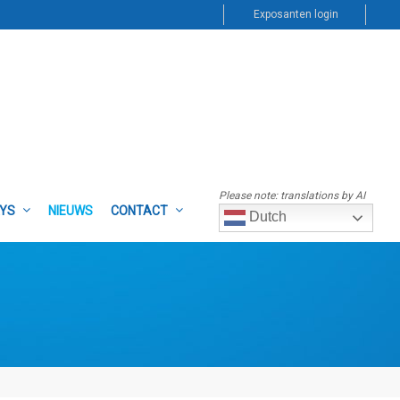
Exposanten login
Please note: translations by AI
AYS
NIEUWS
CONTACT
Dutch