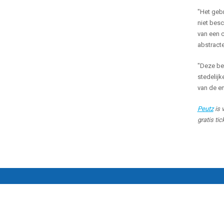
"Het gebr
niet besc
van een c
abstracte
"Deze ben
stedelijk
van de en
Peutz
is 
gratis tic