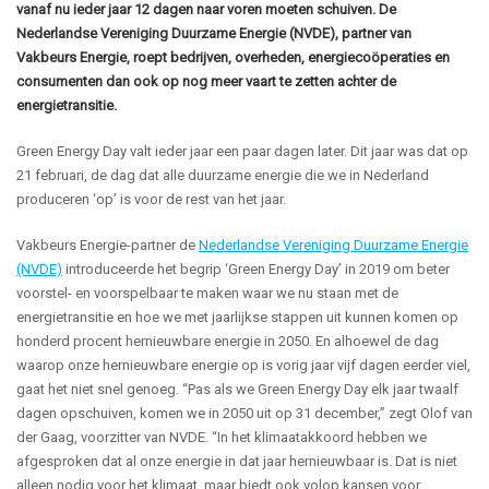
vanaf nu ieder jaar 12 dagen naar voren moeten schuiven. De
Nederlandse Vereniging Duurzame Energie (NVDE), partner van
Vakbeurs Energie, roept bedrijven, overheden, energiecoöperaties en
consumenten dan ook op nog meer vaart te zetten achter de
energietransitie.
Green Energy Day valt ieder jaar een paar dagen later. Dit jaar was dat op
21 februari, de dag dat alle duurzame energie die we in Nederland
produceren ‘op’ is voor de rest van het jaar.
Vakbeurs Energie-partner de
Nederlandse Vereniging Duurzame Energie
(NVDE)
introduceerde het begrip ‘Green Energy Day’ in 2019 om beter
voorstel- en voorspelbaar te maken waar we nu staan met de
energietransitie en hoe we met jaarlijkse stappen uit kunnen komen op
honderd procent hernieuwbare energie in 2050. En alhoewel de dag
waarop onze hernieuwbare energie op is vorig jaar vijf dagen eerder viel,
gaat het niet snel genoeg. “Pas als we Green Energy Day elk jaar twaalf
dagen opschuiven, komen we in 2050 uit op 31 december,” zegt Olof van
der Gaag, voorzitter van NVDE. “In het klimaatakkoord hebben we
afgesproken dat al onze energie in dat jaar hernieuwbaar is. Dat is niet
alleen nodig voor het klimaat, maar biedt ook volop kansen voor