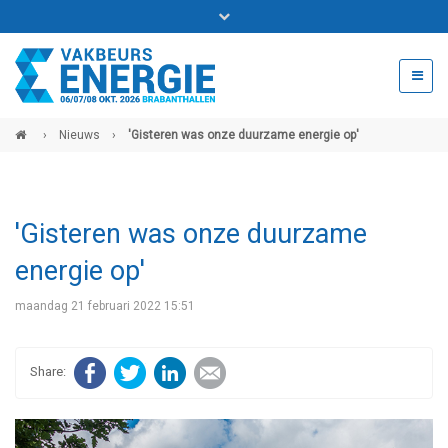
Bel ons voor info 0294 - 74 50 70
beurs@54events.nl
›
Nieuws
›
'Gisteren was onze duurzame energie op'
Exposanten login
'Gisteren was onze duurzame
energie op'
maandag 21 februari 2022 15:51
Facebook
Twitter
LinkedIn
E-mail