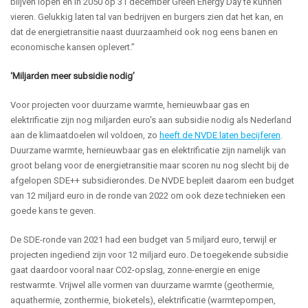
blijven lopen en in 2050 op 31 december Green Energy Day te kunnen
vieren. Gelukkig laten tal van bedrijven en burgers zien dat het kan, en
dat de energietransitie naast duurzaamheid ook nog eens banen en
economische kansen oplevert.”
‘Miljarden meer subsidie nodig’
Voor projecten voor duurzame warmte, hernieuwbaar gas en
elektrificatie zijn nog miljarden euro's aan subsidie nodig als Nederland
aan de klimaatdoelen wil voldoen, zo
heeft de NVDE laten becijferen
.
Duurzame warmte, hernieuwbaar gas en elektrificatie zijn namelijk van
groot belang voor de energietransitie maar scoren nu nog slecht bij de
afgelopen SDE++ subsidierondes. De NVDE bepleit daarom een budget
van 12 miljard euro in de ronde van 2022 om ook deze technieken een
goede kans te geven.
De SDE-ronde van 2021 had een budget van 5 miljard euro, terwijl er
projecten ingediend zijn voor 12 miljard euro. De toegekende subsidie
gaat daardoor vooral naar CO2-opslag, zonne-energie en enige
restwarmte. Vrijwel alle vormen van duurzame warmte (geothermie,
aquathermie, zonthermie, bioketels), elektrificatie (warmtepompen,