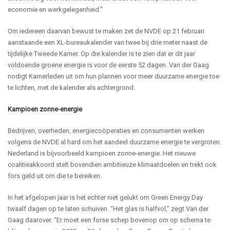
economie en werkgelegenheid.”
Om iedereen daarvan bewust te maken zet de NVDE op 21 februari
aanstaande een XL-bureaukalender van twee bij drie meter naast de
tijdelijke Tweede Kamer. Op die kalender is te zien dat er dit jaar
voldoende groene energie is voor de eerste 52 dagen. Van der Gaag
nodigt Kamerleden uit om hun plannen voor meer duurzame energie toe
te lichten, met de kalender als achtergrond.
Kampioen zonne-energie
Bedrijven, overheden, energiecoöperaties en consumenten werken
volgens de NVDE al hard om het aandeel duurzame energie te vergroten.
Nederland is bijvoorbeeld kampioen zonne-energie. Het nieuwe
coalitieakkoord stelt bovendien ambitieuze klimaatdoelen en trekt ook
fors geld uit om die te bereiken.
In het afgelopen jaar is het echter niet gelukt om Green Energy Day
twaalf dagen op te laten schuiven. “Het glas is halfvol,” zegt Van der
Gaag daarover. “Er moet een forse schep bovenop om op schema te