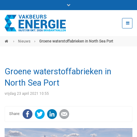
Bel ons voor info 0294 - 74 50 70
beurs@54events.nl
›
Nieuws
›
Groene waterstoffabrieken in North Sea Port
Exposanten login
Groene waterstoffabrieken in
North Sea Port
vrijdag 23 april 2021 10:55
Facebook
Twitter
LinkedIn
E-mail