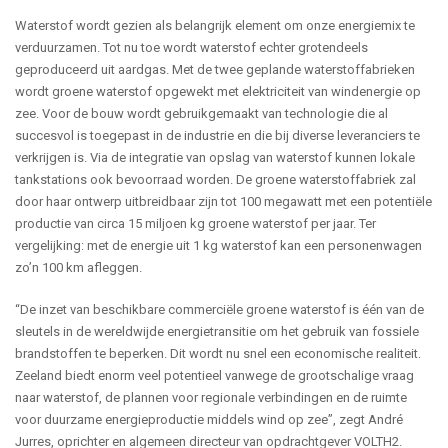
Waterstof wordt gezien als belangrijk element om onze energiemix te
verduurzamen. Tot nu toe wordt waterstof echter grotendeels
geproduceerd uit aardgas. Met de twee geplande waterstoffabrieken
wordt groene waterstof opgewekt met elektriciteit van windenergie op
zee. Voor de bouw wordt gebruikgemaakt van technologie die al
succesvol is toegepast in de industrie en die bij diverse leveranciers te
verkrijgen is. Via de integratie van opslag van waterstof kunnen lokale
tankstations ook bevoorraad worden. De groene waterstoffabriek zal
door haar ontwerp uitbreidbaar zijn tot 100 megawatt met een potentiële
productie van circa 15 miljoen kg groene waterstof per jaar. Ter
vergelijking: met de energie uit 1 kg waterstof kan een personenwagen
zo’n 100 km afleggen.
“De inzet van beschikbare commerciële groene waterstof is één van de
sleutels in de wereldwijde energietransitie om het gebruik van fossiele
brandstoffen te beperken. Dit wordt nu snel een economische realiteit.
Zeeland biedt enorm veel potentieel vanwege de grootschalige vraag
naar waterstof, de plannen voor regionale verbindingen en de ruimte
voor duurzame energieproductie middels wind op zee”, zegt André
Jurres, oprichter en algemeen directeur van opdrachtgever VOLTH2.