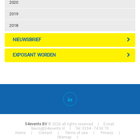
2020
2019
2018
NIEUWSBRIEF
EXPOSANT WORDEN
54events BV
© 2026 all rights reserved | E-mail:
beurs@54events.nl
| Tel: 0294 - 74 50 70
Home
Contact
Terms of use
Privacy
Sitemap