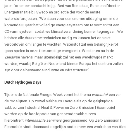
jaren fors meer aandacht krijgt. Bert van Renselaar, Business Director
Energietransitie bij Sweco en projectleider voor de eerste
waterstofprojecten: “We staan voor een enorme uitdaging om in de
komende 30 jaar het volledige energiesysteem om te vormen tot een
CO
-arm systeem zodat we klimaatverandering kunnen tegengaan. We
2
hebben alle duurzame technieken nodig en kunnen het ons niet
veroorloven om langer te wachten. Waterstof zal een belangrijke rol
gaan spelen in onze toekomstige energiemix. We starten nu in de
Zeeuwse havens, maar uiteindelijk zal het een wereldwijde markt
worden, waarbij België en Nederland binnen Europa het centrum zullen
zijn door de bestaande industrie en infrastructuur.”
Dutch Hydrogen Days
Tijdens de Nationale Energie Week vormt het thema
waterstof
een van
de rode lijnen. Op zowel Vakbeurs Energie als op de gelijktijdige
vakbeurzen Industrial Heat & Power en Zero Emission | Ecomobiel
worden op de hoofdpodia van genoemde vakbeurzen
hieromtrent
interessante seminars
georganiseerd. Op Zero Emission |
Ecomobiel vindt daarnaast dagelijks onder meer een workshop van Ales