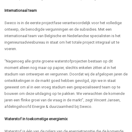
Internationaal team
Sweco is in de eerste projectfase verantwoordelijk voor het volledige
ontwerp, de benodigde vergunningen en de subsidies. Met een
internationaal team van Belgische en Nederlandse specialisten is het
ingenieursadviesbureau in staat om het totale project integraal uit te
voeren.
“Nagenoeg alle grote groene waterstofprojecten bestaan op dit
moment alleen nog maar op papier, slechts enkelen zitten al in het
stadium van ontwerpen en vergunnen. Doordat wij de afgelopen jaren de
ontwikkelingen in de markt goed hebben gevolgd, zijn we in staat
geweest om al in een vroeg stadium een gespecialiseerd team op te
bouwen om deze uitdaging op te pakken. We verwachten de komende
jaren een flinke groei van de vraag in de markt”, zegt Vincent Jansen,
afdelingshoofd Energie & duurzaamheid bij Sweco.
Waterstof in toekomstige energiemix
Waterstof is één van de pijlers van de energietransitie die de komende