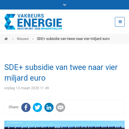
Bel ons voor info 0294 - 74 50 70
beurs@54events.nl
›
Nieuws
›
SDE+ subsidie van twee naar vier miljard euro
Exposanten login
SDE+ subsidie van twee naar vier
miljard euro
vrijdag 13 maart 2020 11:49
Facebook
Twitter
LinkedIn
E-mail