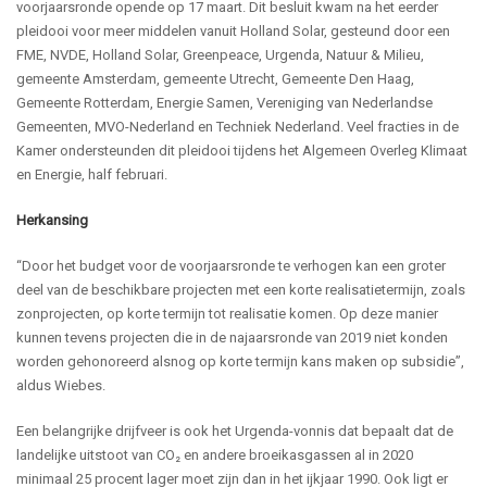
voorjaarsronde op
ende op
17 maart.
Dit besluit kwam na het eerder
pleidooi voor meer middelen vanuit Holland Solar, gesteund door een
FME, NVDE, Holland Solar, Greenpeace, Urgenda, Natuur & Milieu,
gemeente Amsterdam, gemeente Utrecht, Gemeente Den Haag,
Gemeente Rotterdam, Energie Samen, Vereniging van Nederlandse
Gemeenten, MVO-Nederland en Techniek Nederland. Veel fracties in de
Kamer ondersteunden dit pleidooi
tijdens het Algemeen Overleg Klimaat
en Energie, half
februari.
Herkansing
“
Door het budget voor de voorjaarsronde te verhogen kan een groter
deel van de beschikbare projecten met een korte realisatietermijn, zoals
zonprojecten, op korte termijn tot realisatie komen. Op deze manier
kunnen tevens projecten die in de
najaarsronde
van 2019 niet konden
worden gehonoreerd alsnog op korte termijn kans maken op subsidie
”,
aldus
Wiebes
.
Een belangrijke drijfveer is ook het Urgenda-vonnis dat bepaalt dat
de
landelijke uitstoot van CO₂ en andere broeikasgassen al in 2020
minimaal 25 procent lager moet zijn dan in
het
ijkjaar
1990.
Ook ligt er