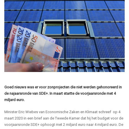
Goed nieuws was er voor zonprojecten die niet
werde
n gehonoreerd in
de
najaarsronde
van SDE+. In maart startte de voorjaarsronde met 4
miljard euro.
Minister Eric
Wiebes
van
Economische Zaken en Klimaat
schreef
op 4
maart 2020 in een brief aan de Tweede Kamer dat
hij h
et budget voor
d
e
voorjaarsronde
SDE+
op
hoogt
met 2 miljard euro naar 4 miljard euro.
D
e