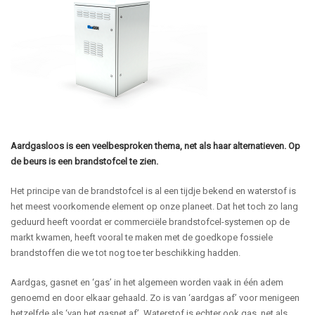
Aardgasloos is een veelbesproken thema, net als haar alternatieven. Op
de beurs is een brandstofcel te zien.
Het principe van de brandstofcel is al een tijdje bekend en waterstof is
het meest voorkomende element op onze planeet. Dat het toch zo lang
geduurd heeft voordat er commerciële brandstofcel-systemen op de
markt kwamen, heeft vooral te maken met de goedkope fossiele
brandstoffen die we tot nog toe ter beschikking hadden.
Aardgas, gasnet en ‘gas’ in het algemeen worden vaak in één adem
genoemd en door elkaar gehaald. Zo is van ‘aardgas af’ voor menigeen
hetzelfde als ‘van het gasnet af’. Waterstof is echter ook gas, net als