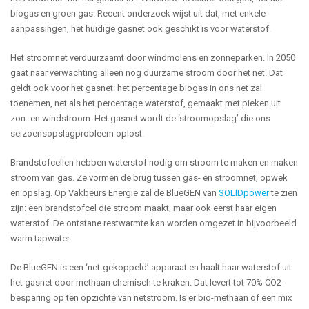
biogas en groen gas. Recent onderzoek wijst uit dat, met enkele
aanpassingen, het huidige gasnet ook geschikt is voor waterstof.
Het stroomnet verduurzaamt door windmolens en zonneparken. In 2050
gaat naar verwachting alleen nog duurzame stroom door het net. Dat
geldt ook voor het gasnet: het percentage biogas in ons net zal
toenemen, net als het percentage waterstof, gemaakt met pieken uit
zon- en windstroom. Het gasnet wordt de ‘stroomopslag’ die ons
seizoensopslagprobleem oplost.
Brandstofcellen hebben waterstof nodig om stroom te maken en maken
stroom van gas. Ze vormen de brug tussen gas- en stroomnet, opwek
en opslag. Op Vakbeurs Energie zal de BlueGEN van
SOLIDpower
te zien
zijn: een brandstofcel die stroom maakt, maar ook eerst haar eigen
waterstof. De ontstane restwarmte kan worden omgezet in bijvoorbeeld
warm tapwater.
De BlueGEN is een ‘net-gekoppeld’ apparaat en haalt haar waterstof uit
het gasnet door methaan chemisch te kraken. Dat levert tot 70% CO2-
besparing op ten opzichte van netstroom. Is er bio-methaan of een mix