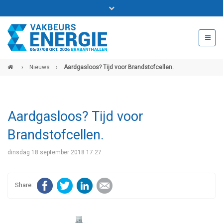
Bel ons voor info 0294 - 74 50 70
beurs@54events.nl
›
Nieuws
›
Aardgasloos? Tijd voor Brandstofcellen.
Exposanten login
Aardgasloos? Tijd voor
Brandstofcellen.
dinsdag 18 september 2018 17:27
Facebook
Twitter
LinkedIn
E-mail