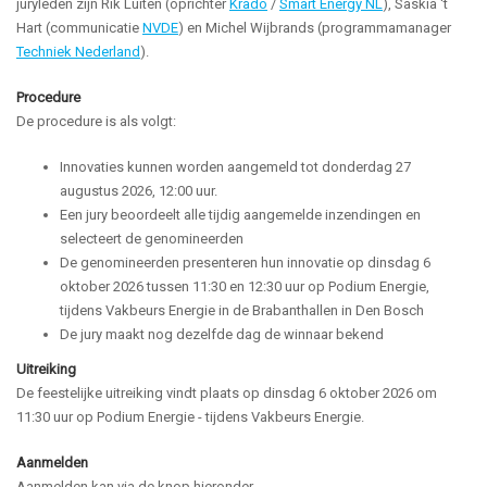
juryleden zijn Rik Luiten (oprichter
Krado
/
Smart Energy NL
), Saskia 't
Hart (communicatie
NVDE
) en Michel Wijbrands (programmamanager
Techniek Nederland
).
Procedure
De procedure is als volgt:
Innovaties kunnen worden aangemeld tot donderdag 27
augustus 2026, 12:00 uur.
Een jury beoordeelt alle tijdig aangemelde inzendingen en
selecteert de genomineerden
De genomineerden presenteren hun innovatie op dinsdag 6
oktober 2026 tussen 11:30 en 12:30 uur op Podium Energie,
tijdens Vakbeurs Energie in de Brabanthallen in Den Bosch
De jury maakt nog dezelfde dag de winnaar bekend
Uitreiking
De feestelijke uitreiking vindt plaats op dinsdag 6 oktober 2026 om
11:30 uur op Podium Energie - tijdens Vakbeurs Energie.
Aanmelden
Aanmelden kan via de knop hieronder