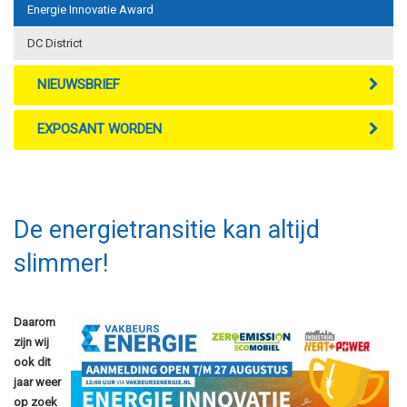
Energie Innovatie Award
DC District
NIEUWSBRIEF
EXPOSANT WORDEN
De energietransitie kan altijd
slimmer!
Daarom
zijn wij
ook dit
jaar weer
op zoek