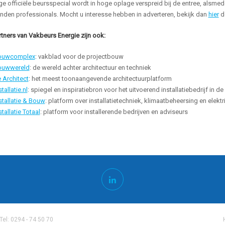
e officiële beursspecial wordt in hoge oplage verspreid bij de entree, alsme
nden professionals. Mocht u interesse hebben in adverteren, bekijk dan
hier
de
tners van Vakbeurs Energie zijn ook:
ouwcomplex
: vakblad voor de projectbouw
ouwwereld
: de wereld achter architectuur en techniek
 Architect
: het meest toonaangevende architectuurplatform
stallatie.nl
: spiegel en inspiratiebron voor het uitvoerend installatiebedrijf in
stallatie & Bouw
: platform over installatietechniek, klimaatbeheersing en elektri
stallatie Totaal
: platform voor installerende bedrijven en adviseurs
: 0294 - 74 50 70