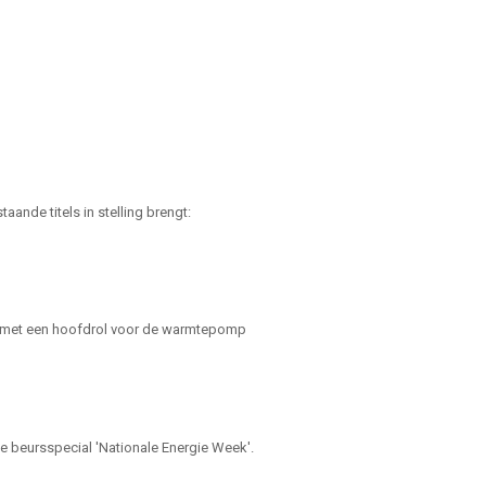
aande titels in stelling brengt:
es met een hoofdrol voor de warmtepomp
beursspecial 'Nationale Energie Week'.