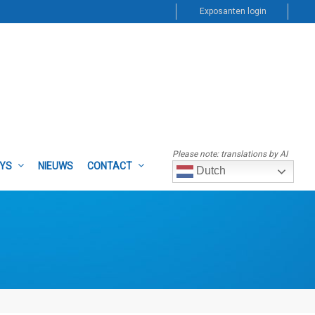
Exposanten login
Please note: translations by AI
AYS
NIEUWS
CONTACT
Dutch