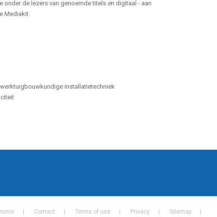
de onder de lezers van genoemde titels
e
n digitaal - aan
 Mediakit.
 de werktuigbouwkundige installatietechniek
citeit
Home
Contact
Terms of use
Privacy
Sitemap