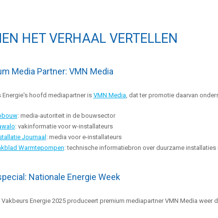
EN HET VERHAAL VERTELLEN
um Media Partner: VMN Media
 Energie's hoofd mediapartner is
VMN Media
, dat ter promotie daarvan onderst
obouw
: media-autoriteit in de bouwsector
awalo
: vakinformatie voor w-installateurs
stallatie Journaal
: media voor e-installateurs
akblad Warmtepompen
: technische informatiebron over duurzame installati
pecial: Nationale Energie Week
 Vakbeurs Energie 2025 produceert premium mediapartner VMN Media weer de 