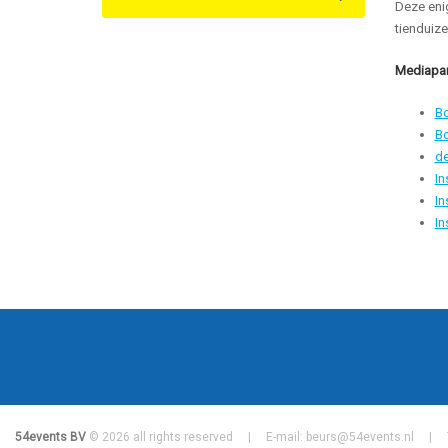
Deze enig
tienduize
Mediapar
B
B
de
In
In
In
54events BV
© 2026 all rights reserved | E-mail:
beurs@54events.nl
| Tel