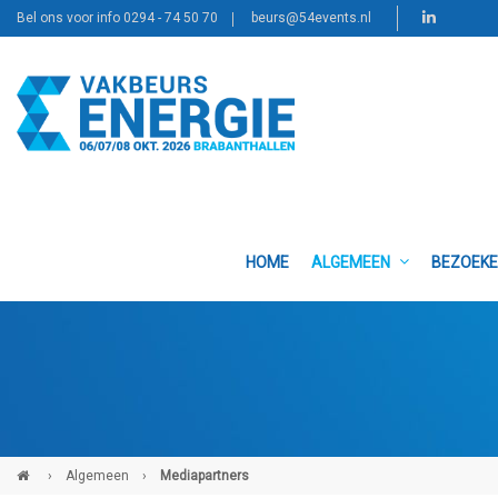
Bel ons voor info 0294 - 74 50 70
beurs@54events.nl
HOME
ALGEMEEN
BEZOEK
›
Algemeen
›
Mediapartners