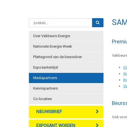
SAM
Over Vakbeurs Energie
Premi
Nationale Energie Week
Vakbeurs
Plattegrond van de beursvloer
Exposantenlijst
C
G
Mediapartners
In
V
Kennispartners
Co-locaties
Beurss
NIEUWSBRIEF
Ook voor
EXPOSANT WORDEN