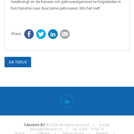
meebrengt en de kansen om gebouweigenaren te begeleiden in
hun transitie naar duurzame gebouwen. Mis het niet!
Facebook
Twitter
LinkedIn
E-mail
GA TERUG
54events BV
© 2026 all rights reserved | E-mail:
beurs@54events.nl
| Tel: 0294 - 74 50 70
Home
Contact
Terms of use
Privacy