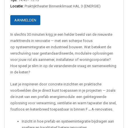
Locatie:
Praktijktheater Binnenklimaat HAL 3 (ENERGIE)
AANMELDEN
In slechts 30 minuten krijg je een helder beeld van de nieuwste
markttrends in renovatie — met een scherpe focus
op systeemintegratie en industrieel bouwen. Wat betekent de
verschuiving naar gestandaardiseerde, modulaire oplossingen
voor jouw rol als aannemer, installateur of woningcorporatie?
Hoe speel je slim in op de veranderende vraag en samenwerking
in de keten?
Laat je inspireren door concrete inzichten en praktische
voorbeelden die je direct kunt toepassen in je projecten — zoals
de inzet van een prefab energiemodule: een geïntegreerde
oplossing voor verwarming, ventilatie en warm tapwater die snel,
foutloos en ketenbreed toepasbaar is binnen F→A-renovaties.
Inzicht in hoe prefab en systeemintegratie bijdragen aan
snellere en kwalitatief betere renovaties.