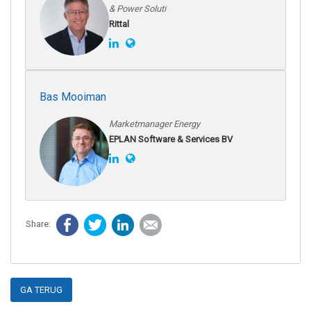
& Power Soluti
Rittal
Bas Mooiman
Marketmanager Energy
EPLAN Software & Services BV
Facebook
Twitter
LinkedIn
E-mail
GA TERUG