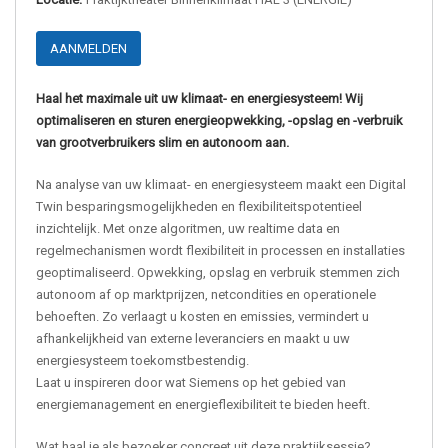
AANMELDEN
Haal het maximale uit uw klimaat- en energiesysteem! Wij
optimaliseren en sturen energieopwekking, -opslag en -verbruik
van grootverbruikers slim en autonoom aan.
Na analyse van uw klimaat- en energiesysteem maakt een Digital
Twin besparingsmogelijkheden en flexibiliteitspotentieel
inzichtelijk. Met onze algoritmen, uw realtime data en
regelmechanismen wordt flexibiliteit in processen en installaties
geoptimaliseerd. Opwekking, opslag en verbruik stemmen zich
autonoom af op marktprijzen, netcondities en operationele
behoeften. Zo verlaagt u kosten en emissies, vermindert u
afhankelijkheid van externe leveranciers en maakt u uw
energiesysteem toekomstbestendig.
Laat u inspireren door wat Siemens op het gebied van
energiemanagement en energieflexibiliteit te bieden heeft.
Wat haal je als bezoeker concreet uit deze praktijksessie?