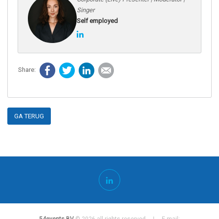
Singer
Self employed
Facebook
Twitter
LinkedIn
E-mail
GA TERUG