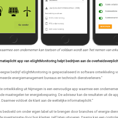
waarmee een ondernemer kan toetsen of voldaan wordt aan 'het nemen van erken
matieplicht app van eSightMonitoring helpt bedrijven aan de overheidsverplich
eegse bedrijf eSightMonitoring is gespecialiseerd in software ontwikkeling 
eerde energiemanagement bureaus en technisch dienstverleners.”
ste ontwikkeling uit Nijmegen is een eenvoudige app waarmee een ondernemer 
de maatregelen ter energiebesparing. De adviseur kan de resultaten uit de a
 Daarmee voldoet de klant aan de wettelijke informatieplicht."
s bedoeld om onder eigen label uit te brengen door branches of energie dienst
e inventarisatie door hun klanten zelf laten uitvoeren. Daarna kan een contro