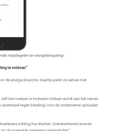
de maatregelen ter energiebesparing'.
ting te voldoen.”
voor de energie branche. Daarbij werkt ze samen met
zelf kan toetsen in hoeverre voldaan wordt aan het nemen
pp (eventueel tegen betaling) voor de ondernemer uploaden
verleners richting hun klanten. Dienstverleners kunnen
le op de ingevulde gegevens plaatsvinden."