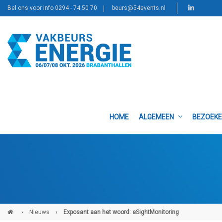
Bel ons voor info 0294 - 74 50 70
beurs@54events.nl
HOME
ALGEMEEN
BEZOEK
›
Nieuws
›
Exposant aan het woord: eSightMonitoring