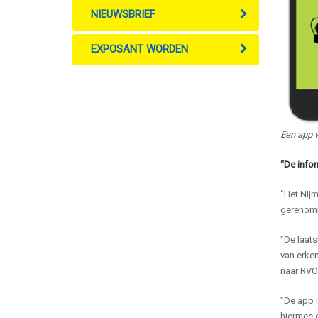
NIEUWSBRIEF
EXPOSANT WORDEN
Een app 
“De infor
“Het Nijm
gerenomm
"De laat
van erken
naar RVO.
"De app i
hiermee d