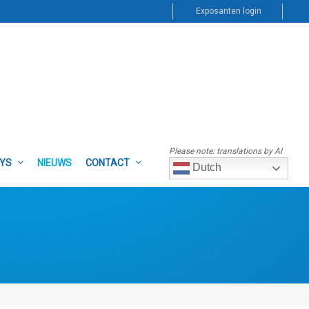
Exposanten login
Please note: translations by AI
AYS
NIEUWS
CONTACT
Dutch