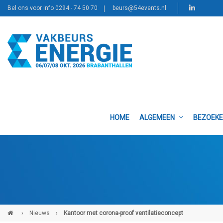
Bel ons voor info 0294 - 74 50 70
beurs@54events.nl
HOME
ALGEMEEN
BEZOEK
›
Nieuws
›
Kantoor met corona-proof ventilatieconcept