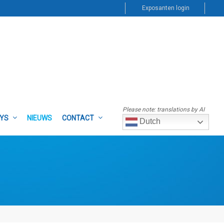
Exposanten login
Please note: translations by AI
AYS
NIEUWS
CONTACT
Dutch