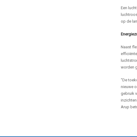
Een lucht
luchtroos
op de lan
Energiez
Naast fle
efficiënt
luchtstro
worden g
“De toek
nieuwe on
gebruik 
inzichte
Arup betr