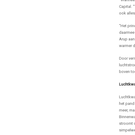
Capital. 
ook alles
“Het prin
daarmee j
Arup aan.
warmer d
Door vers
luchtstr
boven to
Luchtkwal
Luchtkwal
het pand 
meer, ma
Binnenwan
stroomt d
simpelwe