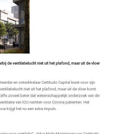
j de ventilatielucht niet uit het plafond, maar uit de vloer
eerder en ontwikkelaar Certitudo Capital kiest voor zijn
ilatielucht niet uit het plafond, maar uit de vloer komt.
 Zelfs zoveel beter dat wetenschappelijk onderzoek van de
entilatie van ICU-ruimten voor Corona patiënten. Het
a krijgt het nu een extra impuls.
n naar ventilatie”, aldus Niels Marijnissen van Certitudo