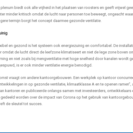
 plenum biedt ook alle vrijheid in het plaatsen van roosters en geeft vrijwel ge
ter minder kritisch omdat de lucht naar personen toe beweegt, ongeacht waar
gere termijn borgt het concept daarmee gezonde ventilatie.
uinig
xibel en gezond is het systeem ook energiezuinig en comfortabel. De installa
er omdat de lucht direct de leefzone klimatiseert en niet de lege zone boven
ming en niet zoals bij mengventilatie met hoge snelheid door kanalen wordt g
espuwd, is er ook minder ventilatie energie benodigd.
omst vraagt om andere kantoorgebouwen. Een werkplek op kantoor concurreer
twikkelingen in op gezonde ventilatie, klimaatklasse A en te openen ramen”, 
van kantoren en publiceerde onlangs samen met investeerders, ontwikkelaars
n gedeeld worden over de impact van Corona op het gebruik van kantoorgebouwe
eft de sleutel tot succes.