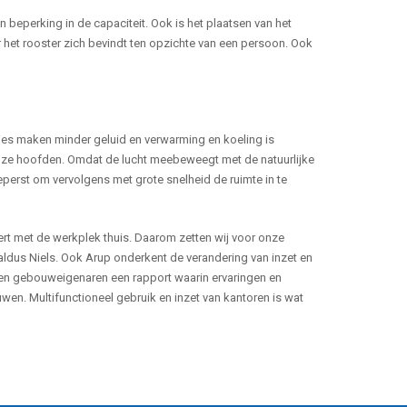
en beperking in de capaciteit. Ook is het plaatsen van het
 het rooster zich bevindt ten opzichte van een persoon. Ook
ties maken minder geluid en verwarming en koeling is
 onze hoofden. Omdat de lucht meebeweegt met de natuurlijke
eperst om vervolgens met grote snelheid de ruimte in te
t met de werkplek thuis. Daarom zetten wij voor onze
aldus Niels. Ook Arup onderkent de verandering van inzet en
 en gebouweigenaren een rapport waarin ervaringen en
n. Multifunctioneel gebruik en inzet van kantoren is wat