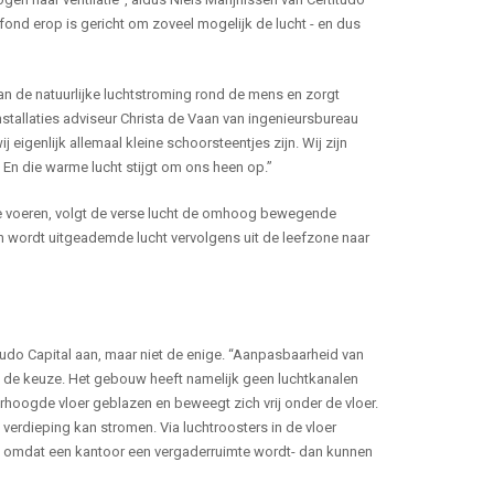
plafond erop is gericht om zoveel mogelijk de lucht - en dus
van de natuurlijke luchtstroming rond de mens en zorgt
nstallaties adviseur Christa de Vaan van ingenieursbureau
eigenlijk allemaal kleine schoorsteentjes zijn. Wij zijn
n die warme lucht stijgt om ons heen op.”
 te voeren, volgt de verse lucht de omhoog bewegende
n wordt uitgeademde lucht vervolgens uit de leefzone naar
itudo Capital aan, maar niet de enige. “Aanpasbaarheid van
n de keuze. Het gebouw heeft namelijk geen luchtkanalen
oogde vloer geblazen en beweegt zich vrij onder de vloer.
verdieping kan stromen. Via luchtroosters in de vloer
eeld omdat een kantoor een vergaderruimte wordt- dan kunnen