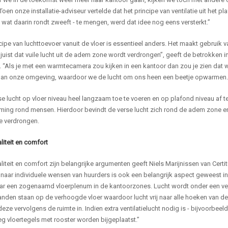
“Toen onze installatie-adviseur vertelde dat het principe van ventilatie uit het 
 wat daarin rondt zweeft - te mengen, werd dat idee nog eens versterkt.”
cipe van luchttoevoer vanuit de vloer is essentieel anders. Het maakt gebruik 
uist dat vuile lucht uit de adem zone wordt verdrongen”, geeft de betrokken i
 “Als je met een warmtecamera zou kijken in een kantoor dan zou je zien dat wij 
an onze omgeving, waardoor we de lucht om ons heen een beetje opwarmen. E
e lucht op vloer niveau heel langzaam toe te voeren en op plafond niveau af
oming rond mensen. Hierdoor bevindt de verse lucht zich rond de adem zone e
e verdrongen.
iteit en comfort
iteit en comfort zijn belangrijke argumenten geeft Niels Marijnissen van Cert
naar individuele wensen van huurders is ook een belangrijk aspect geweest i
ar een zogenaamd vloerplenum in de kantoorzones. Lucht wordt onder een verh
den staan op de verhoogde vloer waardoor lucht vrij naar alle hoeken van de 
eze vervolgens de ruimte in. Indien extra ventilatielucht nodig is - bijvoorb
g vloertegels met rooster worden bijgeplaatst.”