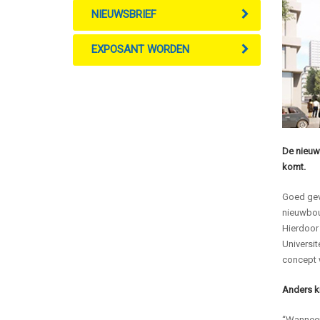
NIEUWSBRIEF
EXPOSANT WORDEN
De nieuwb
komt.
Goed geve
nieuwbouw
Hierdoor 
Universit
concept w
Anders ki
“Wanneer 