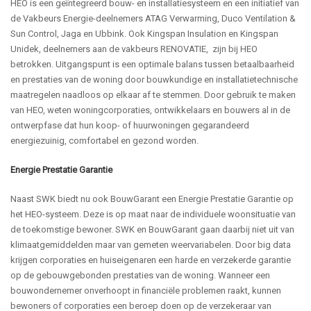
HEO is een geïntegreerd bouw- en installatiesysteem en een initiatief van
de Vakbeurs Energie-deelnemers ATAG Verwarming, Duco Ventilation &
Sun Control, Jaga en Ubbink. Ook Kingspan Insulation en Kingspan
Unidek, deelnemers aan de vakbeurs RENOVATIE, zijn bij HEO
betrokken. Uitgangspunt is een optimale balans tussen betaalbaarheid
en prestaties van de woning door bouwkundige en installatietechnische
maatregelen naadloos op elkaar af te stemmen. Door gebruik te maken
van HEO, weten woningcorporaties, ontwikkelaars en bouwers al in de
ontwerpfase dat hun koop- of huurwoningen gegarandeerd
energiezuinig, comfortabel en gezond worden.
Energie Prestatie Garantie
Naast SWK biedt nu ook BouwGarant een Energie Prestatie Garantie op
het HEO-systeem. Deze is op maat naar de individuele woonsituatie van
de toekomstige bewoner. SWK en BouwGarant gaan daarbij niet uit van
klimaatgemiddelden maar van gemeten weervariabelen. Door big data
krijgen corporaties en huiseigenaren een harde en verzekerde garantie
op de gebouwgebonden prestaties van de woning. Wanneer een
bouwondernemer onverhoopt in financiële problemen raakt, kunnen
bewoners of corporaties een beroep doen op de verzekeraar van