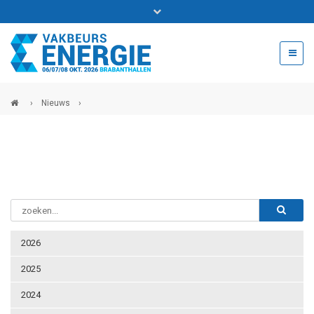
Bel ons voor info 0294 - 74 50 70
beurs@54events.nl
›
Nieuws
›
Exposanten login
2026
2025
2024