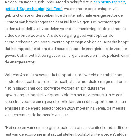
Advies- en ingenieursbureau Arcadis schrijft dat in
een nieuw rapport,
getiteld ‘Supercharging Net Zero’
, waarin modelberekeningen zijn
gebruikt om te onderzoeken hoe de internationale energiesector de
uitstoot van broeikasgassen naar nul kan krijgen. De investeringen
leiden uiteindelijk tot voordelen voor de samenleving en de economie,
aldus de onderzoekers. Als de overgang goed verloopt zal de
energierekening van consumenten op termijn ook dalen. Arcadis hoopt
dat het rapport helpt om de discussie rond de energietransitie vorm te
geven. Ook moet het een gevoel van urgentie creëren in de politiek en in
de energiesector.
Volgens Arcadis bevestigt het rapport dat de wereld de ambitie om
uitstootneutraal te worden niet haalt, als de mondiale energiesector er
niet in slaagt snel koolstofvrij te worden en zijn duurzame
opwekkingscapaciteit vergroot. Volgens het adviesbureau is er een
sleutelrol voor de energiesector. Alle landen in dit rapport zouden hun
emissies in de energiesector tegen 2029 moeten halveren, de meeste
van hen binnen de komende vier jaar.
"Het creëren van een energieneutrale sector is essentieel omdat dit de
rest van de economie in staat zal stellen koolstofvrij te worden", aldus