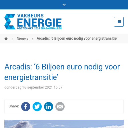
Bel ons voor info 0294 - 74 50 70
beurs@54events.nl
›
Nieuws
›
Arcadis: ‘6 Biljoen euro nodig voor energietransitie’
Exposanten login
Arcadis: ‘6 Biljoen euro nodig voor
energietransitie’
donderdag 16 september 2021 15:57
Facebook
Twitter
LinkedIn
E-mail