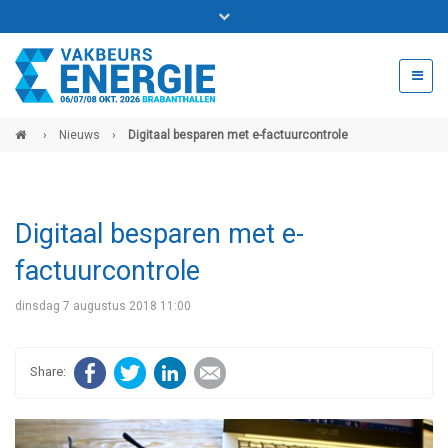
Bel ons voor info 0294 - 74 50 70
beurs@54events.nl
›
Nieuws
›
Digitaal besparen met e-factuurcontrole
Exposanten login
Digitaal besparen met e-
factuurcontrole
dinsdag 7 augustus 2018 11:00
Facebook
Twitter
LinkedIn
E-mail