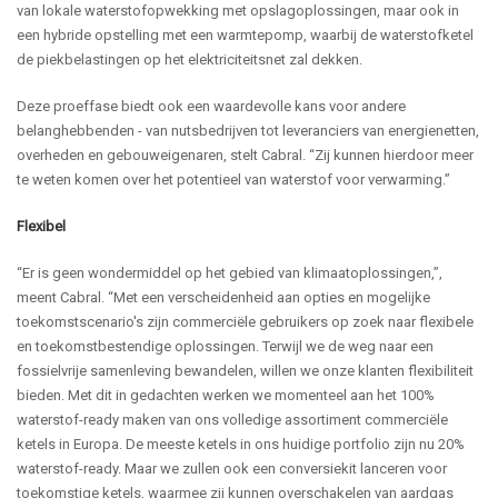
van lokale waterstofopwekking met opslagoplossingen, maar ook in
een hybride opstelling met een warmtepomp, waarbij de waterstofketel
de piekbelastingen op het elektriciteitsnet zal dekken.
Deze proeffase biedt ook een waardevolle kans voor andere
belanghebbenden - van nutsbedrijven tot leveranciers van energienetten,
overheden en gebouweigenaren, stelt Cabral. “Zij kunnen hierdoor meer
te weten komen over het potentieel van waterstof voor verwarming.”
Flexibel
“Er is geen wondermiddel op het gebied van klimaatoplossingen,”,
meent Cabral. “Met een verscheidenheid aan opties en mogelijke
toekomstscenario's zijn commerciële gebruikers op zoek naar flexibele
en toekomstbestendige oplossingen. Terwijl we de weg naar een
fossielvrije samenleving bewandelen, willen we onze klanten flexibiliteit
bieden. Met dit in gedachten werken we momenteel aan het 100%
waterstof-ready maken van ons volledige assortiment commerciële
ketels in Europa. De meeste ketels in ons huidige portfolio zijn nu 20%
waterstof-ready. Maar we zullen ook een conversiekit lanceren voor
toekomstige ketels, waarmee zij kunnen overschakelen van aardgas