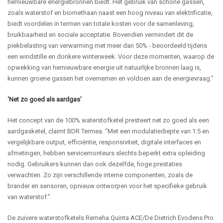
hernieuwbare energiebronnen biedt. Het gebruik van schone gassen,
zoals waterstof en biomethaan naast een hoog niveau van elektrificatie,
biedt voordelen in termen van totale kosten voor de samenleving,
bruikbaarheid en sociale acceptatie. Bovendien vermindert dit de
piekbelasting van verwarming met meer dan 50% - beoordeeld tijdens
een windstille en donkere winterweek. Voor deze momenten, waarop de
opwekking van hernieuwbare energie uit natuurlijke bronnen laag is,
kunnen groene gassen het overnemen en voldoen aan de energievraag.”
‘Net zo goed als aardgas’
Het concept van de 100% waterstofketel presteert net zo goed als een
aardgasketel, claimt BDR Termea. “Met een modulatiediepte van 1:5 en
vergelijkbare output, efficiëntie, responsiviteit, digitale interfaces en
afmetingen, hebben servicemonteurs slechts beperkt extra opleiding
nodig. Gebruikers kunnen dan ook dezelfde, hoge prestaties
verwachten. Zo zijn verschillende interne componenten, zoals de
brander en sensoren, opnieuw ontworpen voor het specifieke gebruik
van waterstof.”
De zuivere waterstofketels Remeha Quinta ACE/De Dietrich Evodens Pro