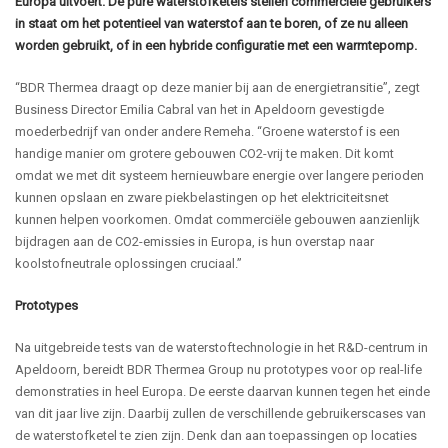
Europa uitvoert. De pure waterstofketels stellen commerciële gebruikers
in staat om het potentieel van waterstof aan te boren, of ze nu alleen
worden gebruikt, of in een hybride configuratie met een warmtepomp.
“BDR Thermea draagt op deze manier bij aan de energietransitie”, zegt
Business Director Emilia Cabral van het in Apeldoorn gevestigde
moederbedrijf van onder andere Remeha. “Groene waterstof is een
handige manier om grotere gebouwen CO2-vrij te maken. Dit komt
omdat we met dit systeem hernieuwbare energie over langere perioden
kunnen opslaan en zware piekbelastingen op het elektriciteitsnet
kunnen helpen voorkomen. Omdat commerciële gebouwen aanzienlijk
bijdragen aan de CO2-emissies in Europa, is hun overstap naar
koolstofneutrale oplossingen cruciaal.”
Prototypes
Na uitgebreide tests van de waterstoftechnologie in het R&D-centrum in
Apeldoorn, bereidt BDR Thermea Group nu prototypes voor op real-life
demonstraties in heel Europa. De eerste daarvan kunnen tegen het einde
van dit jaar live zijn. Daarbij zullen de verschillende gebruikerscases van
de waterstofketel te zien zijn. Denk dan aan toepassingen op locaties