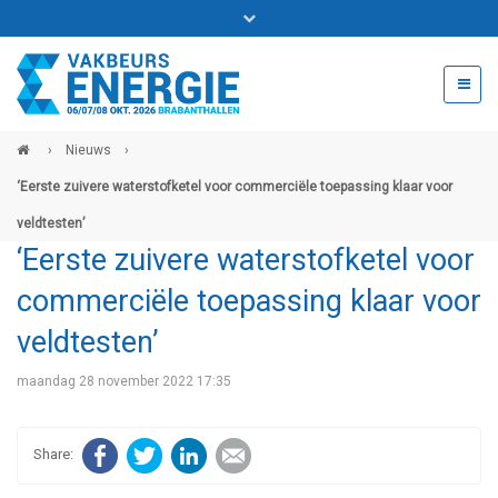
Bel ons voor info 0294 - 74 50 70
beurs@54events.nl
›
Nieuws
›
‘Eerste zuivere waterstofketel voor commerciële toepassing klaar voor
Exposanten login
veldtesten’
‘Eerste zuivere waterstofketel voor
commerciële toepassing klaar voor
veldtesten’
maandag 28 november 2022 17:35
Facebook
Twitter
LinkedIn
E-mail