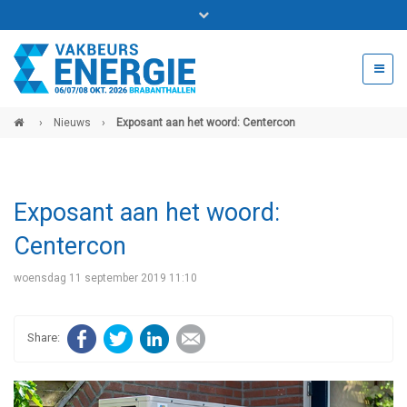
Bel ons voor info 0294 - 74 50 70
beurs@54events.nl
›
Nieuws
›
Exposant aan het woord: Centercon
Exposanten login
Exposant aan het woord:
Centercon
woensdag 11 september 2019 11:10
Facebook
Twitter
LinkedIn
E-mail