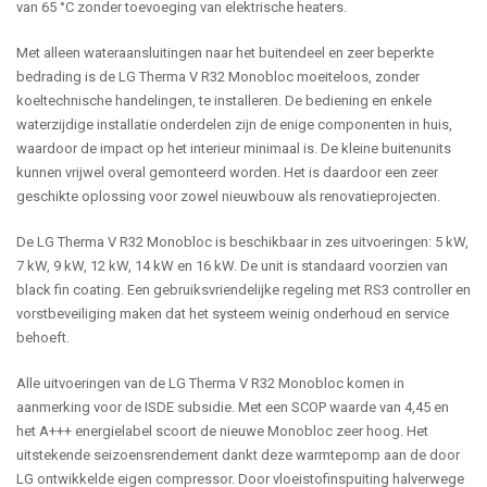
van 65 °C zonder toevoeging van elektrische heaters.
Met alleen wateraansluitingen naar het buitendeel en zeer beperkte
bedrading is de LG Therma V R32 Monobloc moeiteloos, zonder
koeltechnische handelingen, te installeren. De bediening en enkele
waterzijdige installatie onderdelen zijn de enige componenten in huis,
waardoor de impact op het interieur minimaal is. De kleine buitenunits
kunnen vrijwel overal gemonteerd worden. Het is daardoor een zeer
geschikte oplossing voor zowel nieuwbouw als renovatieprojecten.
De LG Therma V R32 Monobloc is beschikbaar in zes uitvoeringen: 5 kW,
7 kW, 9 kW, 12 kW, 14 kW en 16 kW. De unit is standaard voorzien van
black fin coating. Een gebruiksvriendelijke regeling met RS3 controller en
vorstbeveiliging maken dat het systeem weinig onderhoud en service
behoeft.
Alle uitvoeringen van de LG Therma V R32 Monobloc komen in
aanmerking voor de ISDE subsidie. Met een SCOP waarde van 4,45 en
het A+++ energielabel scoort de nieuwe Monobloc zeer hoog. Het
uitstekende seizoensrendement dankt deze warmtepomp aan de door
LG ontwikkelde eigen compressor. Door vloeistofinspuiting halverwege