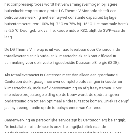
het compressieproces wordt het verwarmingsvermogen bij lagere
buitenluchttemperaturen groter. LG Therma V Monobloc heeft een
betrouwbare werking met een vrijwel constante capaciteit bij lage
buitentemperaturen: 100% bij -7 °C en 75% bij -15 °C. Het maximale bereik
is -25 °C. Door gebruik van het koudemiddel R32, blijft de GWP-waarde
laag.
De LG Therma V line-up is uit voorraad leverbaar door Centercon, de
totaalleverancier in koude- en klimaattechniek en komt officieel in
aanmerking voor de Investeringssubsidie Duurzame Energie (ISDE).
Als totaalleverancier is Centercon meer dan alleen een groothandel.
Centercon denkt graag mee over complete oplossingen in koude- en
klimaattechniek, inclusief vloerverwarming en afgiftesystemen. Door
intensieve projectbegeleiding op de bouw wordt de opdrachtgever
ondersteund om tot een optimaal eindresultaat te komen. Uniek is de vijf
jaar systeemgarantie op de totaalsystemen van Centercon.
Samenwerking en persoonlijke service zijn bij Centercon erg belangrijk.
De installateur of adviseur is onze belangrijkste link naar de