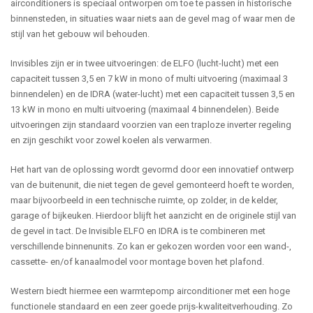
airconditioners is speciaal ontworpen om toe te passen in historische
binnensteden, in situaties waar niets aan de gevel mag of waar men de
stijl van het gebouw wil behouden.
Invisibles zijn er in twee uitvoeringen: de ELFO (lucht-lucht) met een
capaciteit tussen 3,5 en 7 kW in mono of multi uitvoering (maximaal 3
binnendelen) en de IDRA (water-lucht) met een capaciteit tussen 3,5 en
13 kW in mono en multi uitvoering (maximaal 4 binnendelen). Beide
uitvoeringen zijn standaard voorzien van een traploze inverter regeling
en zijn geschikt voor zowel koelen als verwarmen.
Het hart van de oplossing wordt gevormd door een innovatief ontwerp
van de buitenunit, die niet tegen de gevel gemonteerd hoeft te worden,
maar bijvoorbeeld in een technische ruimte, op zolder, in de kelder,
garage of bijkeuken. Hierdoor blijft het aanzicht en de originele stijl van
de gevel in tact. De Invisible ELFO en IDRA is te combineren met
verschillende binnenunits. Zo kan er gekozen worden voor een wand-,
cassette- en/of kanaalmodel voor montage boven het plafond.
Western biedt hiermee een warmtepomp airconditioner met een hoge
functionele standaard en een zeer goede prijs-kwaliteitverhouding. Zo