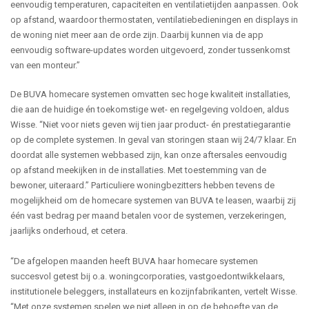
eenvoudig temperaturen, capaciteiten en ventilatietijden aanpassen. Ook
op afstand, waardoor thermostaten, ventilatiebedieningen en displays in
de woning niet meer aan de orde zijn. Daarbij kunnen via de app
eenvoudig software-updates worden uitgevoerd, zonder tussenkomst
van een monteur.”
De BUVA homecare systemen omvatten sec hoge kwaliteit installaties,
die aan de huidige én toekomstige wet- en regelgeving voldoen, aldus
Wisse. “Niet voor niets geven wij tien jaar product- én prestatiegarantie
op de complete systemen. In geval van storingen staan wij 24/7 klaar. En
doordat alle systemen webbased zijn, kan onze aftersales eenvoudig
op afstand meekijken in de installaties. Met toestemming van de
bewoner, uiteraard.” Particuliere woningbezitters hebben tevens de
mogelijkheid om de homecare systemen van BUVA te leasen, waarbij zij
één vast bedrag per maand betalen voor de systemen, verzekeringen,
jaarlijks onderhoud, et cetera.
“De afgelopen maanden heeft BUVA haar homecare systemen
succesvol getest bij o.a. woningcorporaties, vastgoedontwikkelaars,
institutionele beleggers, installateurs en kozijnfabrikanten, vertelt Wisse.
“Met onze systemen spelen we niet alleen in op de behoefte van de