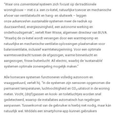
“Waar ons
conventional
systeem zich focust op de traditionele
woningbouw – met o.a. een cv-ketel, natuurlijke toevoer en mechanische
afvoer van ventilatielucht en hang- en sluitwerk – leggen
onze
advanced
en
sustainable
systemen meer de nadruk op
duurzaamheid, energiezuinigheid, een autonome werking en
onderhoudsgemak”, vertelt Rien Wisse, algemeen directeur van BUVA.
“Waarbij de cv-ketel wordt vervangen door een warmtepomp en
natuurlijke en mechanische ventilatie-oplossingen plaatsmaken voor
balansventilatie, inclusief warmteterugwinning. Voor een optimale
warmteoverdracht tussen de afgezogen, warme binnenlucht en
aangezogen, frisse buitenlucht. All electric, waarbij de ‘sustainable’
systemen optimale zoneregeling mogelijk maken.”
Alle homecare systemen functioneren volledig autonoom en
vraaggestuurd, vertelt hij. “In de systemen zijn sensoren opgenomen die
permanent temperaturen, luchtvochtigheid en CO₂-uitstoot in de woning
meten. Vocht, (drijf)gassen en kook- en toiletluchtjes worden snel
gedetecteerd, waarop de installaties automatisch hun regelingen
aanpassen. Tussenkomst van de gebruiker is hierbij niet nodig, maar kán
natuurlijk wel. Middels een smartphone-app kunnen gebruikers