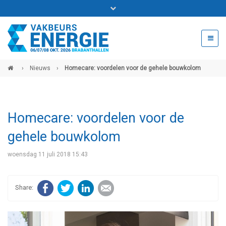
Bel ons voor info 0294 - 74 50 70
beurs@54events.nl
›
Nieuws
›
Homecare: voordelen voor de gehele bouwkolom
Exposanten login
Homecare: voordelen voor de
gehele bouwkolom
woensdag 11 juli 2018 15:43
Facebook
Twitter
LinkedIn
E-mail