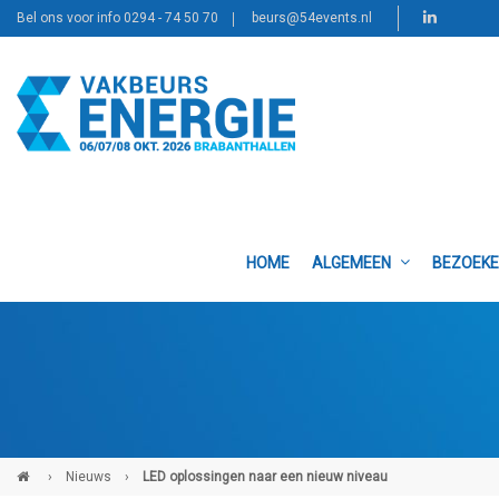
Bel ons voor info 0294 - 74 50 70
beurs@54events.nl
HOME
ALGEMEEN
BEZOEK
›
Nieuws
›
LED oplossingen naar een nieuw niveau