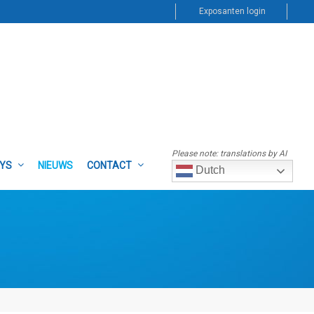
Exposanten login
Please note: translations by AI
AYS
NIEUWS
CONTACT
Dutch