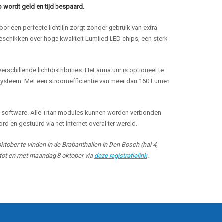
o wordt geld en tijd bespaard.
r een perfecte lichtlijn zorgt zonder gebruik van extra
eschikken over hoge kwaliteit Lumiled LED chips, een sterk
schillende lichtdistributies. Het armatuur is optioneel te
ysteem. Met een stroomefficiëntie van meer dan 160 Lumen
gs software. Alle Titan modules kunnen worden verbonden
en gestuurd via het internet overal ter wereld.
tober te vinden in de Brabanthallen in Den Bosch (hal 4,
n tot en met maandag 8 oktober via
deze registratielink
.