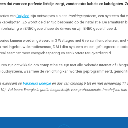
em dat voor een perfecte lichtlijn zorgt, zonder extra kabels en kabelgoten. Z
series van
Baiyiled
zijn ontworpen als een
trunking
systeem, een systeem dat voo
 kabelgoten. Zo wordt geld en tijd bespaard op de installatie. De armaturen b
 behuizing en ENEC gecertificeerde drivers en zijn ENEC gecertificeerd,
series kunnen worden geleverd in 3 Wattages met 6 verschillende lenzen, met ver
en met ingebouwde motiesensor, DALI dim systeem en een geïntegreerd noods
realiseert het meer energiebesparing en een kortere terugverdientijd.
ren zijn ontwikkeld om compatibel te zijn met alle bekende Internet of Thin
cloudsysteem, waarmee de verlichting kan worden geprogrammeerd, gemonitord 
s exposant op
Vakbeurs Energie
en dus van dinsdag 9 tot en met donderdag 11 ok
10). Vakbeurs Energie is gratis toegankelijk voor professionals. Inschrijven ka