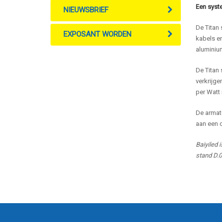
Een syste
NIEUWSBRIEF
De Titan 
EXPOSANT WORDEN
kabels en
aluminium
De Titan 
verkrijg
per Watt 
De armatu
aan een 
Baiyiled
i
stand D.0