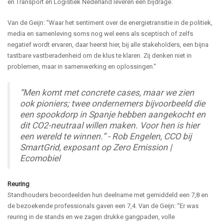
en Transport en Logistiek Nederland leveren een bijdrage.
Van de Geijn: “Waar het sentiment over de energietransitie in de politiek,
media en samenleving soms nog wel eens als sceptisch of zelfs
negatief wordt ervaren, daar heerst hier, bij alle stakeholders, een bijna
tastbare vastberadenheid om de klus te klaren. Zij denken niet in
problemen, maar in samenwerking en oplossingen.”
“Men komt met concrete cases, maar we zien
ook pioniers; twee ondernemers bijvoorbeeld die
een spookdorp in Spanje hebben aangekocht en
dit CO2-neutraal willen maken. Voor hen is hier
een wereld te winnen.” - Rob Engelen, CCO bij
SmartGrid
, exposant op Zero Emission |
Ecomobiel
Reuring
Standhouders beoordeelden hun deelname met gemiddeld een 7,8 en
de bezoekende professionals gaven een 7,4. Van de Geijn: “Er was
reuring in de stands en we zagen drukke gangpaden, volle