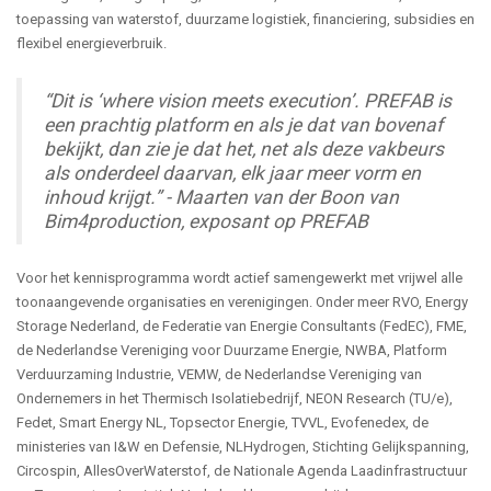
toepassing van waterstof, duurzame logistiek, financiering, subsidies en
flexibel energieverbruik.
“Dit is ‘where vision meets execution’.
PREFAB is
een prachtig platform en als je dat van bovenaf
bekijkt, dan zie je dat het, net als deze vakbeurs
als onderdeel daarvan, elk jaar meer vorm en
inhoud krijgt.” - Maarten van der Boon van
Bim4production, exposant op PREFAB
Voor het kennisprogramma wordt actief samengewerkt met vrijwel alle
toonaangevende organisaties en verenigingen. Onder meer RVO, Energy
Storage Nederland, de Federatie van Energie Consultants (FedEC), FME,
de Nederlandse Vereniging voor Duurzame Energie, NWBA, Platform
Verduurzaming Industrie, VEMW, de Nederlandse Vereniging van
Ondernemers in het Thermisch Isolatiebedrijf, NEON Research (TU/e),
Fedet, Smart Energy NL, Topsector Energie, TVVL, Evofenedex, de
ministeries van I&W en Defensie, NLHydrogen, Stichting Gelijkspanning,
Circospin, AllesOverWaterstof, de Nationale Agenda Laadinfrastructuur