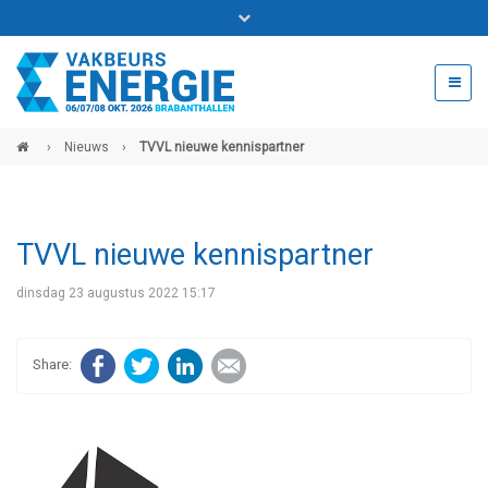
Bel ons voor info 0294 - 74 50 70
beurs@54events.nl
›
Nieuws
›
TVVL nieuwe kennispartner
Exposanten login
TVVL nieuwe kennispartner
dinsdag 23 augustus 2022 15:17
Facebook
Twitter
LinkedIn
E-mail