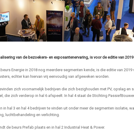
alisering van de bezoekers- en exposantenervaring, is voor de editie van 2019
eurs Energie in 2018 nog meerdere segmenten kende, is die editie van 2019 vr
usters, echter kan hiervan vrij eenvoudig van afgeweken worden.
bevinden zich voornamelijk bedrijven die zich bezighouden met PV, opslag en 
, die zich verderop in hal 6 afspeelt. In hal 4 staat de Stichting PassiefBou
jn in hal 3 en hal 4 bedrijven te vinden uit onder meer de segmenten isolatie
ng, luchtbehandeling en verlichting.
vindt de beurs Prefab plaats en in hal 2 Industrial Heat & Power.