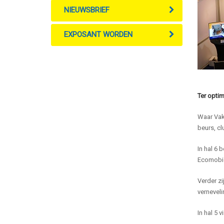
NIEUWSBRIEF
EXPOSANT WORDEN
Ter optim
Waar Vakb
beurs, cl
In hal 6 
Ecomobiel
Verder zi
verneveli
In hal 5 