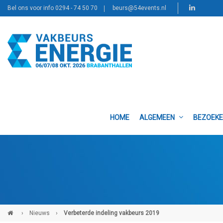
Bel ons voor info 0294 - 74 50 70
beurs@54events.nl
HOME
ALGEMEEN
BEZOEK
›
Nieuws
›
Verbeterde indeling vakbeurs 2019