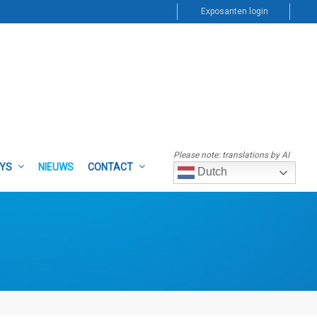
Exposanten login
Please note: translations by AI
AYS
NIEUWS
CONTACT
Dutch