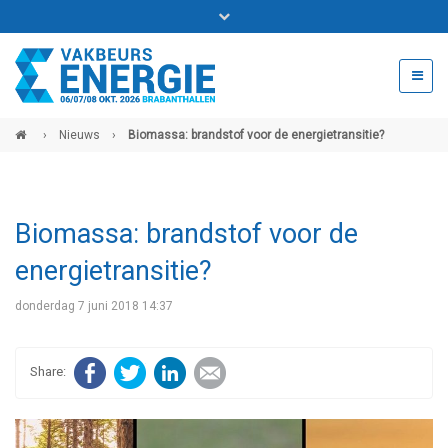
Bel ons voor info 0294 - 74 50 70
beurs@54events.nl
›
Nieuws
›
Biomassa: brandstof voor de energietransitie?
Exposanten login
Biomassa: brandstof voor de
energietransitie?
donderdag 7 juni 2018 14:37
Facebook
Twitter
LinkedIn
E-mail