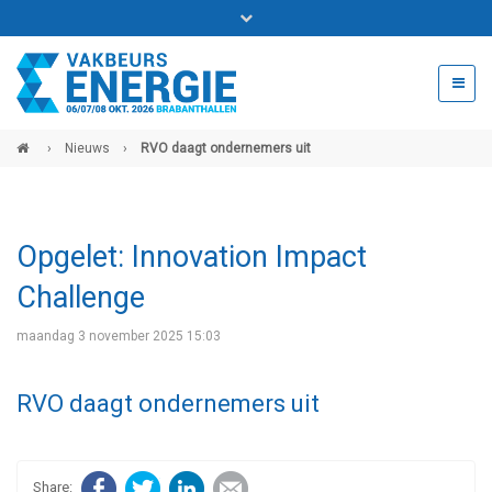
Bel ons voor info 0294 - 74 50 70
beurs@54events.nl
›
Nieuws
›
RVO daagt ondernemers uit
Exposanten login
Opgelet: Innovation Impact
Challenge
maandag 3 november 2025 15:03
RVO daagt ondernemers uit
Facebook
Twitter
LinkedIn
E-mail