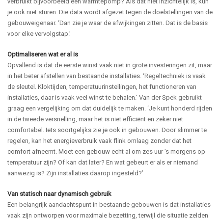
verbruikt bijvoorbeeld een warmtepomp? Als dat niet inzichtelijk is, kun
je ook niet sturen. Die data wordt afgezet tegen de doelstellingen van de
gebouweigenaar. ‘Dan zie je waar de afwijkingen zitten. Dat is de basis
voor elke vervolgstap.’
Optimaliseren wat er al is
Opvallend is dat de eerste winst vaak niet in grote investeringen zit, maar
in het beter afstellen van bestaande installaties. ‘Regeltechniek is vaak
de sleutel. Kloktijden, temperatuurinstellingen, het functioneren van
installaties, daar is vaak veel winst te behalen.’
Van der Spek gebruikt
graag een vergelijking om dat duidelijk te maken. ‘Je kunt honderd rijden
in de tweede versnelling, maar het is niet efficiënt en zeker niet
comfortabel. Iets soortgelijks zie je ook in gebouwen.
Door slimmer te
regelen, kan het energieverbruik vaak flink omlaag zonder dat het
comfort afneemt. Moet een gebouw echt al om zes uur ’s morgens op
temperatuur zijn? Of kan dat later? En wat gebeurt er als er niemand
aanwezig is? Zijn installaties daarop ingesteld?’
Van statisch naar dynamisch gebruik
Een belangrijk aandachtspunt in bestaande gebouwen is dat installaties
vaak zijn ontworpen voor maximale bezetting, terwijl die situatie zelden