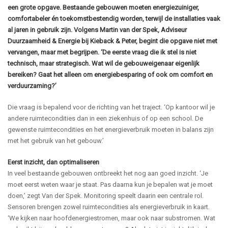
een grote opgave. Bestaande gebouwen moeten energiezuiniger,
comfortabeler én toekomstbestendig worden, terwijl de installaties vaak
al jaren in gebruik zijn. Volgens Martin van der Spek, Adviseur
Duurzaamheid & Energie bij Kieback & Peter, begint die opgave niet met
vervangen, maar met begrijpen. ‘De eerste vraag die ik stel is niet
technisch, maar strategisch. Wat wil de gebouweigenaar eigenlijk
bereiken? Gaat het alleen om energiebesparing of ook om comfort en
verduurzaming?’
Die vraag is bepalend voor de richting van het traject. ‘Op kantoor wil je
andere ruimtecondities dan in een ziekenhuis of op een school. De
gewenste ruimtecondities en het energieverbruik moeten in balans zijn
met het gebruik van het gebouw.’
Eerst inzicht, dan optimaliseren
In veel bestaande gebouwen ontbreekt het nog aan goed inzicht. ‘Je
moet eerst weten waar je staat. Pas daarna kun je bepalen wat je moet
doen,’ zegt Van der Spek. Monitoring speelt daarin een centrale rol.
Sensoren brengen zowel ruimtecondities als energieverbruik in kaart.
‘We kijken naar hoofdenergiestromen, maar ook naar substromen. Wat