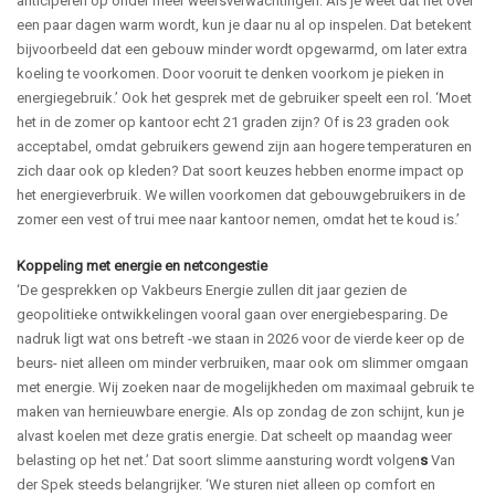
anticiperen op onder meer weersverwachtingen. Als je weet dat het over
een paar dagen warm wordt, kun je daar nu al op inspelen.
Dat betekent
bijvoorbeeld dat een gebouw minder wordt opgewarmd, om later extra
koeling te voorkomen. Door vooruit te denken voorkom je pieken in
energiegebruik.’
Ook het gesprek met de gebruiker speelt een rol. ‘Moet
het in de zomer op kantoor echt 21 graden zijn? Of is 23 graden ook
acceptabel, omdat gebruikers gewend zijn aan hogere temperaturen en
zich daar ook op kleden? Dat soort keuzes hebben enorme impact op
het energieverbruik. We willen voorkomen dat gebouwgebruikers in de
zomer een vest of trui mee naar kantoor nemen, omdat het te koud is.’
Koppeling met energie en netcongestie
‘De gesprekken op Vakbeurs Energie zullen dit jaar gezien de
geopolitieke ontwikkelingen vooral gaan over energiebesparing. De
nadruk ligt wat ons betreft -we staan in 2026 voor de vierde keer op de
beurs- niet alleen om minder verbruiken, maar ook om slimmer omgaan
met energie. Wij zoeken naar de mogelijkheden om maximaal gebruik te
maken van hernieuwbare energie. Als op zondag de zon schijnt, kun je
alvast koelen met deze gratis energie. Dat scheelt op maandag weer
belasting op het net.’
Dat soort slimme aansturing wordt volgen
s
Van
der Spek steeds belangrijker. ‘We sturen niet alleen op comfort en