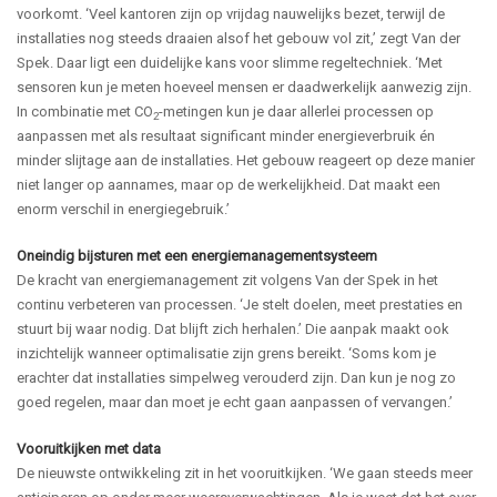
voorkomt. ‘Veel kantoren zijn op vrijdag nauwelijks bezet, terwijl de
installaties nog steeds draaien alsof het gebouw vol zit,’ zegt Van der
Spek.
Daar ligt een duidelijke kans voor slimme regeltechniek. ‘Met
sensoren kun je meten hoeveel mensen er daadwerkelijk aanwezig zijn.
In combinatie met CO
-metingen kun je daar allerlei processen op
2
aanpassen met als resultaat significant minder energieverbruik én
minder slijtage aan de installaties.
Het gebouw reageert op deze manier
niet langer op aannames, maar op de werkelijkheid. Dat maakt een
enorm verschil in energiegebruik.’
Oneindig bijsturen met een energiemanagementsysteem
De kracht van energiemanagement zit volgens Van der Spek in het
continu verbeteren van processen. ‘Je stelt doelen, meet prestaties en
stuurt bij waar nodig. Dat blijft zich herhalen.’
Die aanpak maakt ook
inzichtelijk wanneer optimalisatie zijn grens bereikt. ‘Soms kom je
erachter dat installaties simpelweg verouderd zijn. Dan kun je nog zo
goed regelen, maar dan moet je echt gaan aanpassen of vervangen.’
Vooruitkijken met data
De nieuwste ontwikkeling zit in het vooruitkijken. ‘We gaan steeds meer