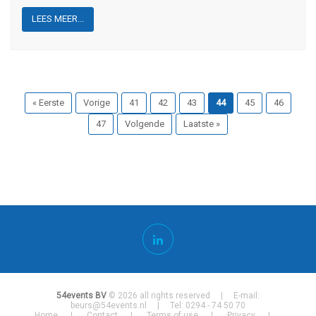
LEES MEER...
« Eerste
Vorige
41
42
43
44
45
46
47
Volgende
Laatste »
54events BV
© 2026 all rights reserved | E-mail:
beurs@54events.nl
| Tel: 0294 - 74 50 70
Home
Contact
Terms of use
Privacy